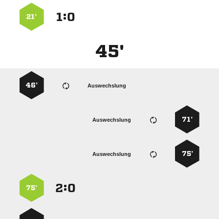
:


21’
45'
46’
Auswechslung
71’
Auswechslung
75’
Auswechslung
:


75’