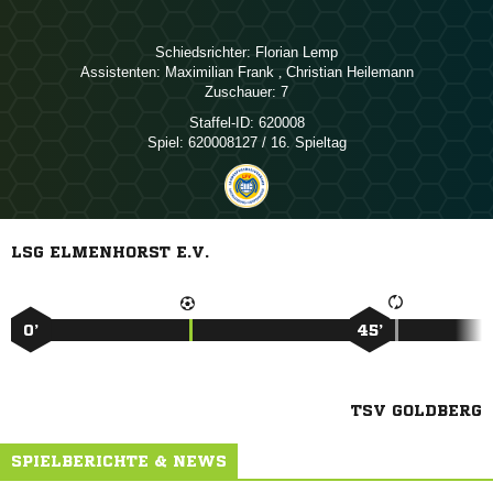
Schiedsrichter:
 
Assistenten:
 
,  
Zuschauer:
7
Staffel-ID:
620008
Spiel:
620008127 / 16. Spieltag
LSG ELMENHORST E.V.
0’
45’
TSV GOLDBERG
SPIELBERICHTE & NEWS