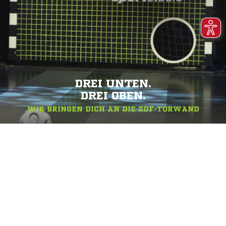
DREI UNTEN.
DREI OBEN.
WIR BRINGEN DICH AN DIE ZDF-TORWAND