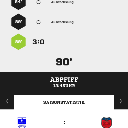
84’
Auswechslung
89’
Auswechslung
:


89’
90'
ABPFIFF
12:45UHR
ANZEIGE
SAISONSTATISTIK
: