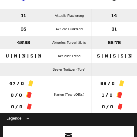
11
14
Aktuelle Platzierung
35
31
Aktuelle Punktzahl
45:55
55:75
Aktuelles Torverhältnis
U | N | N | S | N
S | N | S | S | N
Aktueller Trend
Bester Torjäger (Tore)
47 / 0
68 / 0
Karten (Team/Offiz.)
0 / 0
1 / 0
0 / 0
0 / 0
Legende
ANZEIGE