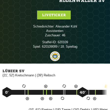
RODENWALDER SV
LIVETICKER
Schiedsrichter:
 
Assistenten:
Zuschauer:
46
Staffel-ID:
620109
Spiel:
620109089 / 18. Spieltag
LÜBZER SV
(21', 52')

| (39')

0’
40’
(10', 61')

| (19')

| (24')

| (45')
