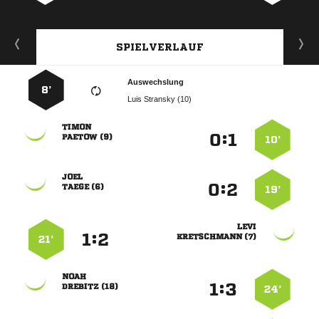
SPIELVERLAUF
Auswechslung
8’
  

:


 
10’

:


 
19’

:


 
21’

:


 
24’