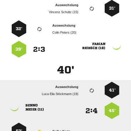
Auswechslung
31’
  
Auswechslung
32’
  

:


 
39’
40'
Auswechslung
41’
   

:


 
45’