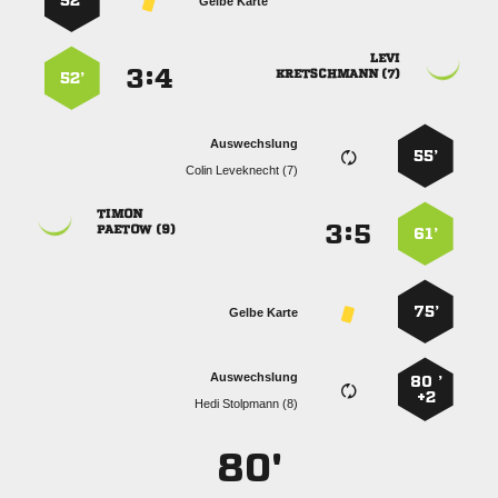
52’
Gelbe Karte

:


 
52’
Auswechslung
55’
  

:


 
61’
75’
Gelbe Karte
Auswechslung
80 ’
+2
  
80'