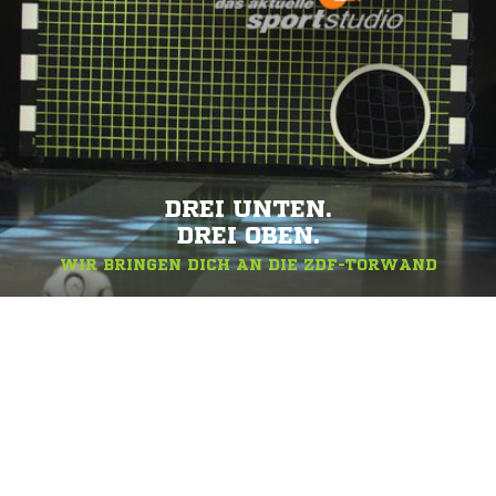
DREI UNTEN.
DREI OBEN.
WIR BRINGEN DICH AN DIE ZDF-TORWAND