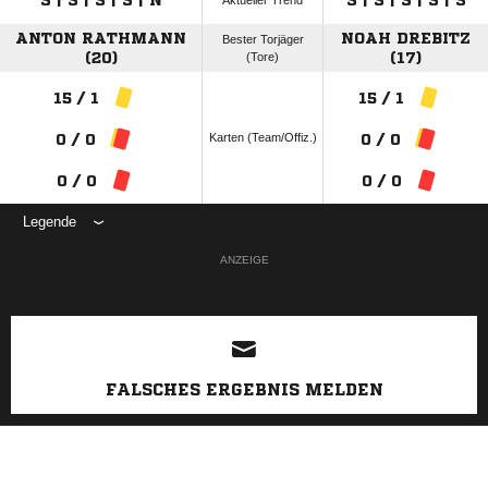
S | S | S | S | N
S | S | S | S | S
Aktueller Trend
ANTON RATHMANN
NOAH DREBITZ
Bester Torjäger
(20)
(Tore)
(17)
15 / 1
15 / 1
Karten (Team/Offiz.)
0 / 0
0 / 0
0 / 0
0 / 0
Legende
ANZEIGE
FALSCHES ERGEBNIS MELDEN