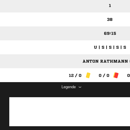
1
38
69:15
U | S | S | S | S
ANTON RATHMANN (
12 / 0
0 / 0
0
Legende