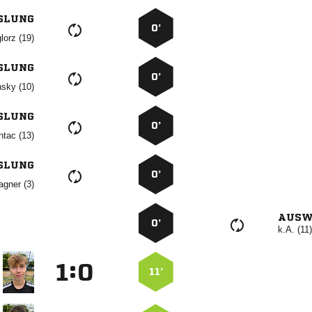
SLUNG
0’
 
SLUNG
0’
 
SLUNG
0’
 
SLUNG
0’
 
AUSW
0’
k.A. (11)
:


11’