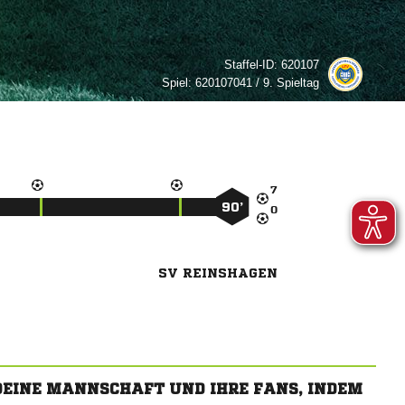
Staffel-ID:
620107
Spiel:
620107041 / 9. Spieltag

90’

SV REINSHAGEN
 DEINE MANNSCHAFT UND IHRE FANS, INDEM