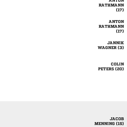







 

 

 