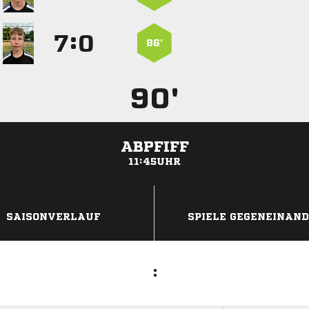
:


86’
90'
ABPFIFF
11:45UHR
ANZEIGE
SAISONVERLAUF
SPIELE GEGENEINAN
: