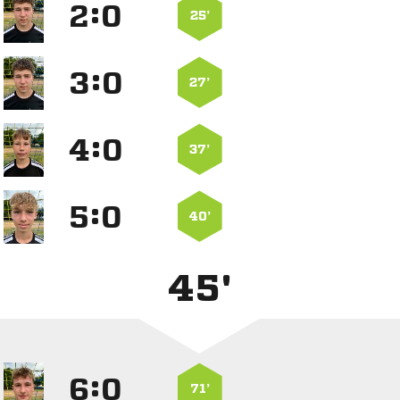
:


25’
:


27’
:


37’
:


40’
45'
:


71’