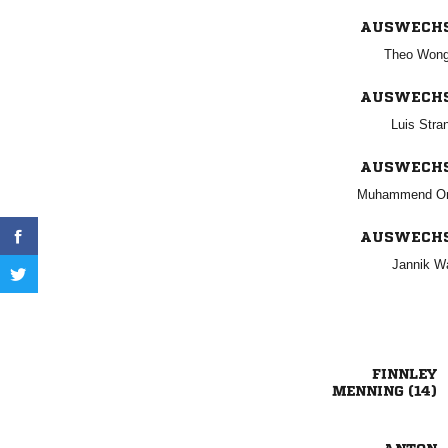
AUSWECH
 
AUSWECH
 
AUSWECH
 
AUSWECH
 

 