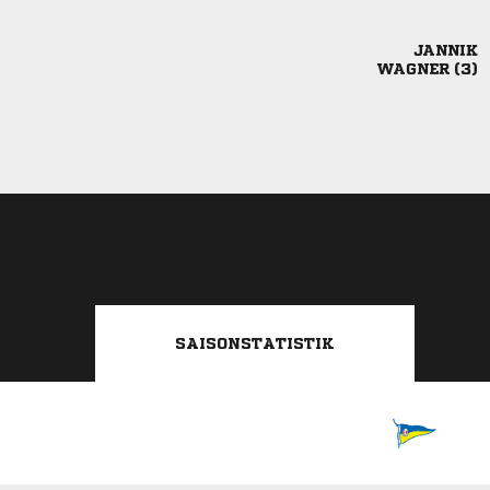

 
SAISONSTATISTIK