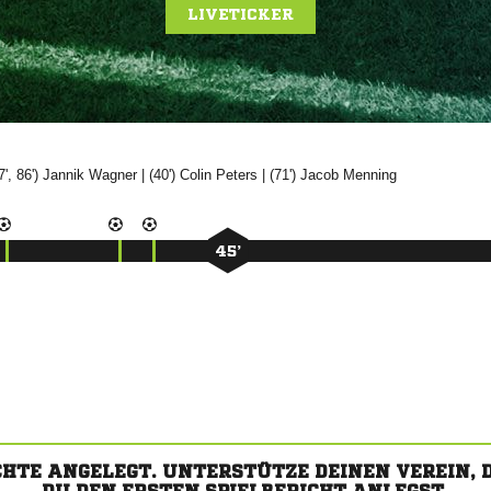
LIVETICKER
7', 86')


| (40')


| (71')


45’
CHTE ANGELEGT. UNTERSTÜTZE DEINEN VEREIN,