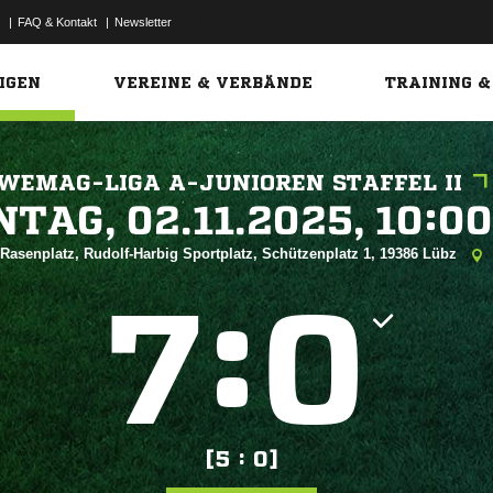
|
FAQ & Kontakt
|
Newsletter
Link
IGEN
VEREINE & VERBÄNDE
TRAINING &
WEMAG-LIGA A-JUNIOREN STAFFEL II
 


Rasenplatz, Rudolf-Harbig Sportplatz, Schützenplatz 1, 19386 Lübz
:


[5 : 0]