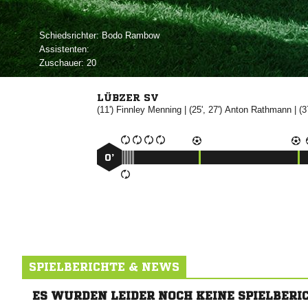
Schiedsrichter:
 
Assistenten:
Zuschauer:
20
LÜBZER SV
(11')


| (25', 27')


| (3
0’
SPIELBERICHTE & NEWS
ES WURDEN LEIDER NOCH KEINE SPIELBERI