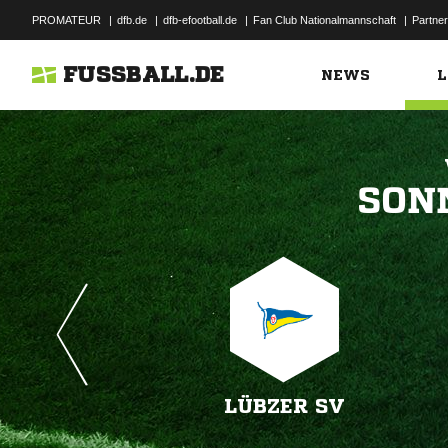
PROMATEUR
|
dfb.de
|
dfb-efootball.de
|
Fan Club Nationalmannschaft
|
Partner
FUSSBALL.DE
NEWS
L

LÜBZER SV