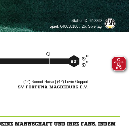
Staffel-ID:
640030
Spiel:
640030180 / 26. Spieltag

80’

(42')


| (47')


SV FORTUNA MAGDEBURG E.V.
 DEINE MANNSCHAFT UND IHRE FANS, INDEM