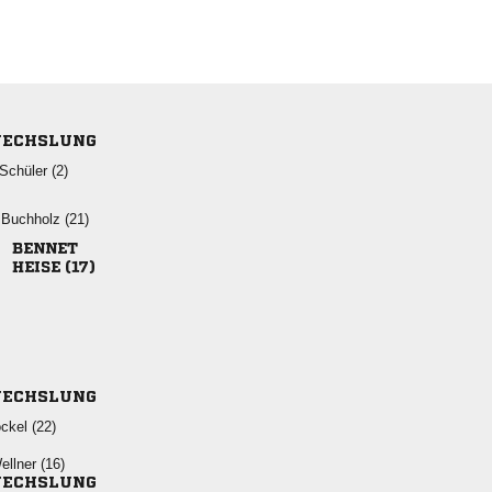
ECHSLUNG
 
  

 
ECHSLUNG
 
 
ECHSLUNG