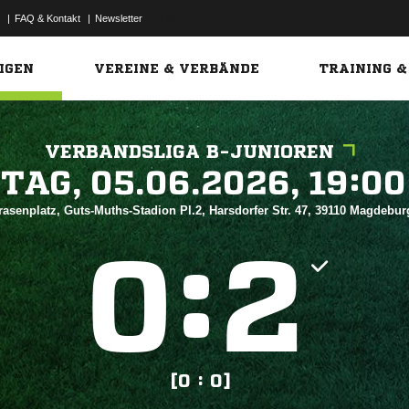
|
FAQ & Kontakt
|
Newsletter
Link
IGEN
VEREINE & VERBÄNDE
TRAINING &
VERBANDSLIGA B-JUNIOREN
 


rasenplatz, Guts-Muths-Stadion Pl.2, Harsdorfer Str. 47, 39110 Magdebu
:


[0 : 0]