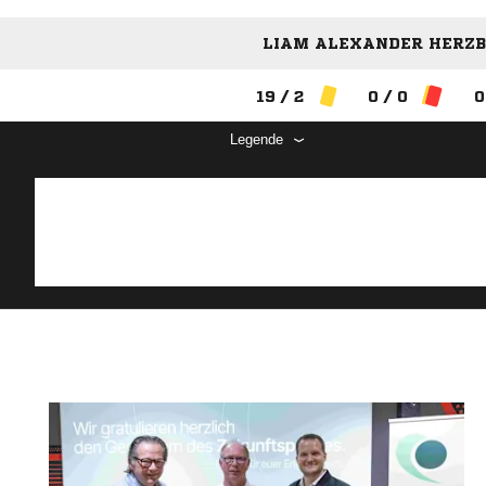
LIAM ALEXANDER HERZBE
19 / 2
0 / 0
0
Legende