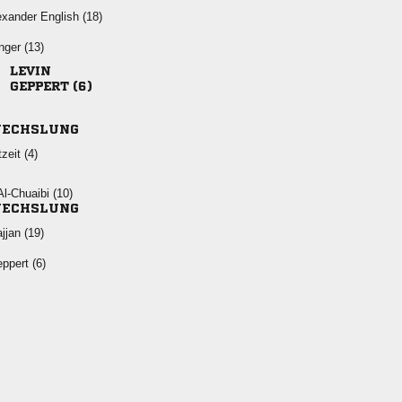
  
 

 
ECHSLUNG
 
 
ECHSLUNG
 
 