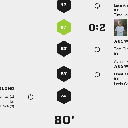
47’
 
für
 
:


47’
AUSW
52’
 
für
 
AUSW
52’
 
für
 
SLUNG
74’
 
für
 
80'