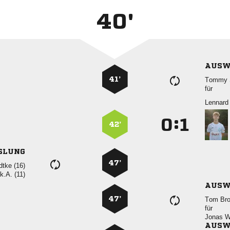
40'
AUSW
41’
 
für

:


42’
SLUNG
47’
 
k.A. (11)
AUSW
47’
 
für
 
AUSW