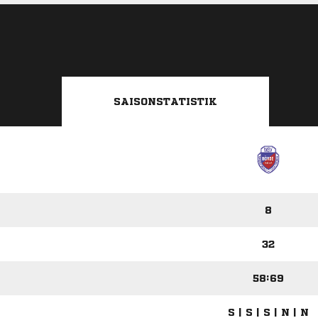
SAISONSTATISTIK
8
32
58:69
S | S | S | N | N