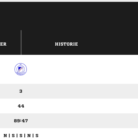
DER
HISTORIE
3
44
89:47
N | S | S | N | S