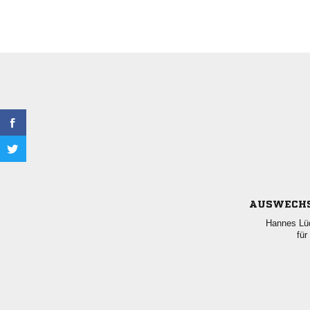
AUSWECH
 
für