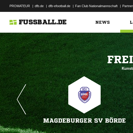
PROMATEUR
|
dfb.de
|
dfb-efootball.de
|
Fan Club Nationalmannschaft
|
Partner
FUSSBALL.DE
NEWS
L

Kunst
MAGDEBURGER SV BÖRDE