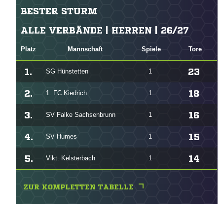
BESTER STURM
ALLE VERBÄNDE | HERREN | 26/27
Platz
Mannschaft
Spiele
Tore
1.
23
SG Hünstetten
1
2.
18
1. FC Kiedrich
1
3.
16
SV Falke Sachsenbrunn
1
4.
15
SV Humes
1
5.
14
Vikt. Kelsterbach
1
ZUR KOMPLETTEN TABELLE