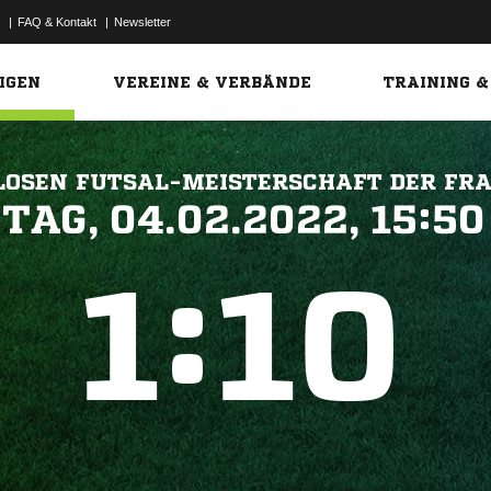
|
FAQ & Kontakt
|
Newsletter
Link
IGEN
VEREINE & VERBÄNDE
TRAINING &
LOSEN FUTSAL-MEISTERSCHAFT DER FR
 


:

