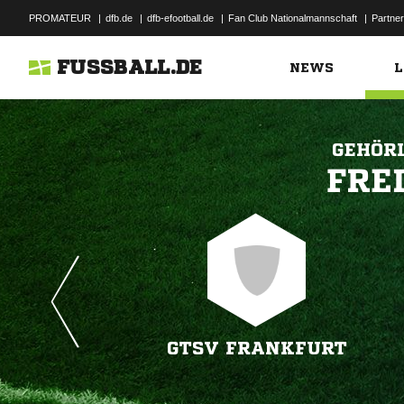
PROMATEUR
|
dfb.de
|
dfb-efootball.de
|
Fan Club Nationalmannschaft
|
Partner
FUSSBALL.DE
NEWS
L
GEHÖR

GTSV FRANKFURT