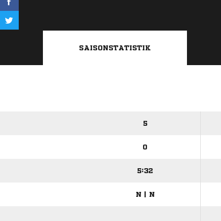
SAISONSTATISTIK
5
0
5:32
N | N