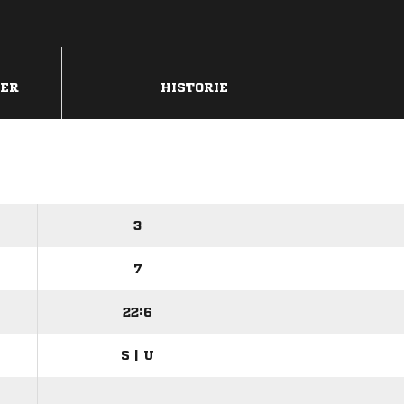
DER
HISTORIE
3
7
22:6
S | U