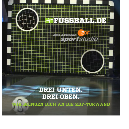
DREI UNTEN.
DREI OBEN.
WIR BRINGEN DICH AN DIE ZDF-TORWAND