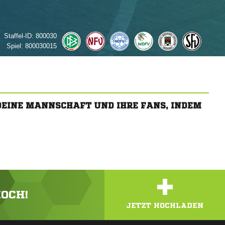
Staffel-ID:
800030
Spiel:
800030015
 DEINE MANNSCHAFT UND IHRE FANS, INDEM
+
HOCH!
JETZT HOCHLADEN