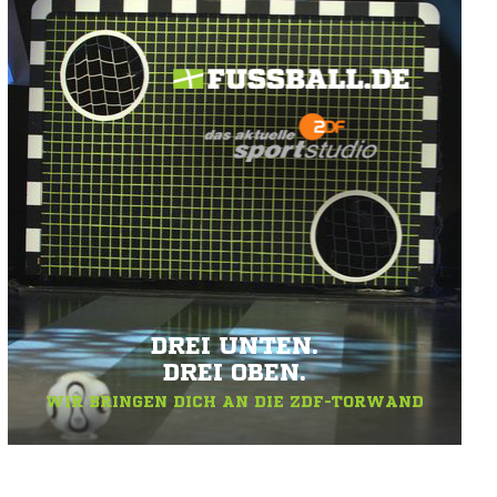
DREI UNTEN.
DREI OBEN.
WIR BRINGEN DICH AN DIE ZDF-TORWAND