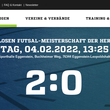
|
FAQ & Kontakt
|
Newsletter
Link
IGEN
VEREINE & VERBÄNDE
TRAINING &
LOSEN FUTSAL-MEISTERSCHAFT DER HE
 


 Sporthalle Eggenstein, Buchheimer Weg, 76344 Eggenstein-Leopoldsha
:

