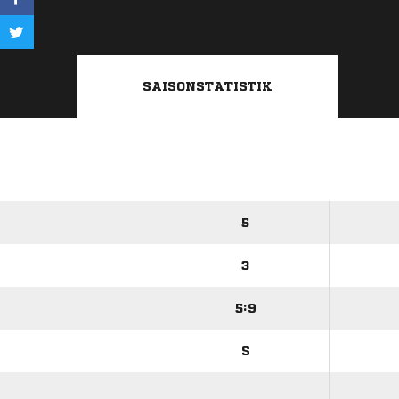
SAISONSTATISTIK
5
3
5:9
S