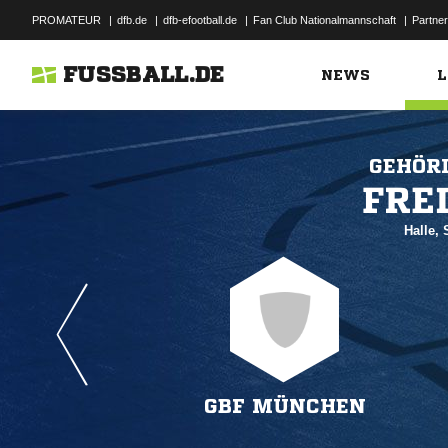
PROMATEUR
|
dfb.de
|
dfb-efootball.de
|
Fan Club Nationalmannschaft
|
Partner
FUSSBALL.DE
NEWS
L
GEHÖR

Halle,
GBF MÜNCHEN