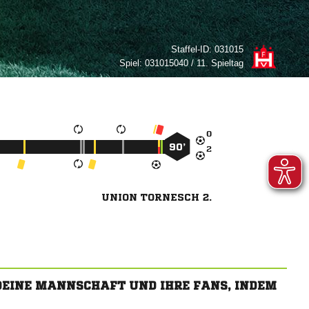
Staffel-ID:
031015
Spiel:
031015040 / 11. Spieltag

90’

UNION TORNESCH 2.
 DEINE MANNSCHAFT UND IHRE FANS, INDEM