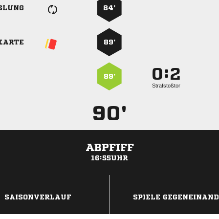
SLUNG
84’
KARTE
89’
:


89’
Strafstoßtor
90'
ABPFIFF
16:55UHR
ANZEIGE
SAISONVERLAUF
SPIELE GEGENEINAN