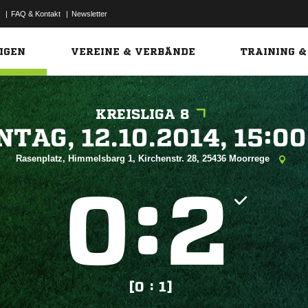
|
FAQ & Kontakt
|
Newsletter
Link
IGEN
VEREINE & VERBÄNDE
TRAINING &
KREISLIGA 8
 


Rasenplatz, Himmelsbarg 1, Kirchenstr. 28, 25436 Moorrege
:


[0 : 1]