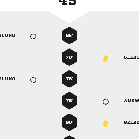
45'
SLUNG
65’
70’
GELB
SLUNG
78’
78’
AUSW
80’
GELB