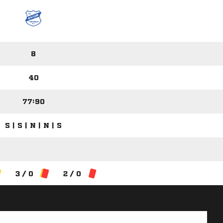
8
40
77:90
S | S | N | N | S
3 / 0
2 / 0