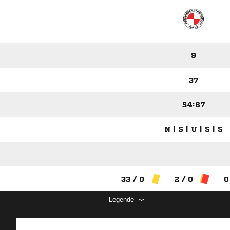
9
37
54:67
N | S | U | S | S
33 / 0
2 / 0
0
Legende