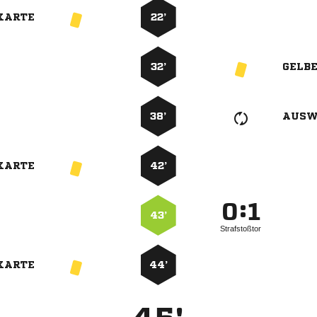
KARTE
22’
32’
GELB
38’
AUSW
KARTE
42’
:


43’
Strafstoßtor
KARTE
44’