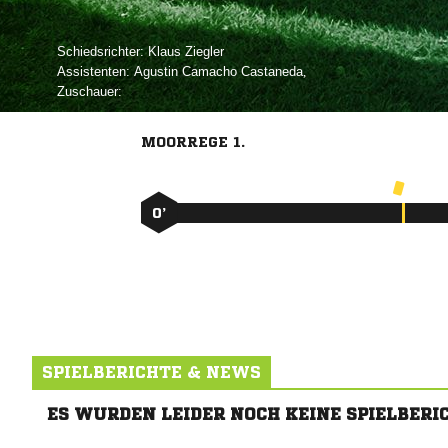
Schiedsrichter:
 
Assistenten:
  
,
Zuschauer:
MOORREGE 1.
0’
SPIELBERICHTE & NEWS
ES WURDEN LEIDER NOCH KEINE SPIELBERI