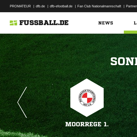
PROMATEUR
|
dfb.de
|
dfb-efootball.de
|
Fan Club Nationalmannschaft
|
Partner
FUSSBALL.DE
NEWS
L

MOORREGE 1.