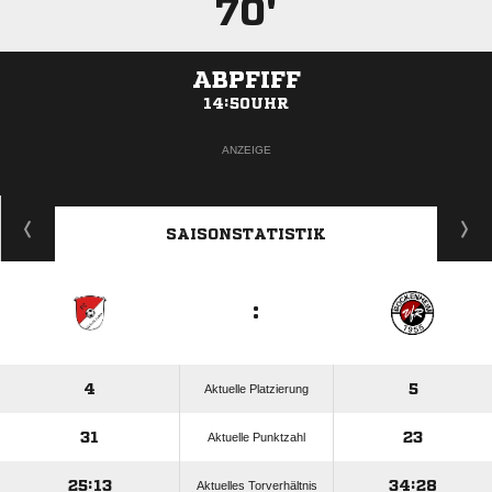
70'
ABPFIFF
14:50UHR
ANZEIGE
SAISONSTATISTIK
:
4
5
Aktuelle Platzierung
31
23
Aktuelle Punktzahl
25:13
34:28
Aktuelles Torverhältnis