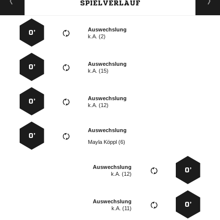
SPIELVERLAUF
Auswechslung
0’
k.A. (2)
Auswechslung
0’
k.A. (15)
Auswechslung
0’
k.A. (12)
Auswechslung
0’
  
Auswechslung
0’
k.A. (12)
Auswechslung
0’
k.A. (11)