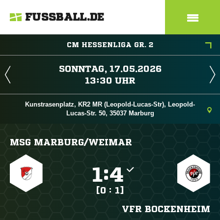
FUSSBALL.DE
CM HESSENLIGA GR. 2
 
 
Kunstrasenplatz, KR2 MR (Leopold-Lucas-Str), Leopold-
Lucas-Str. 50, 35037 Marburg
MSG MARBURG/​WEIMAR

:

[0 : 1]
VFR BOCKENHEIM