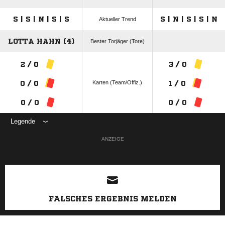
S | S | N | S | S
S | N | S | S | N
Aktueller Trend
LOTTA HAHN (4)
Bester Torjäger (Tore)
2 / 0
3 / 0
Karten (Team/Offiz.)
0 / 0
1 / 0
0 / 0
0 / 0
Legende
ANZEIGE
FALSCHES ERGEBNIS MELDEN