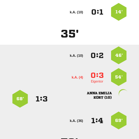
:


14’
k.A. (10)
35'
:


46’
k.A. (10)
:


54’
k.A. (4)
Eigentor
 
:


 
68’
:


69’
k.A. (36)