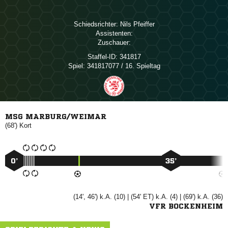
Schiedsrichter:
 
Assistenten:
Zuschauer:
Staffel-ID:
341817
Spiel:
341817077 / 16. Spieltag
MSG MARBURG/WEIMAR
(68')

0’
35’
(14', 46') k.A. (10) | (54' ET) k.A. (4) | (69') k.A. (36)
VFR BOCKENHEIM