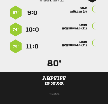
für
  

:


 
67’

:


 
74’

:


 
76’
80'
ABPFIFF
20:00UHR
ANZEIGE