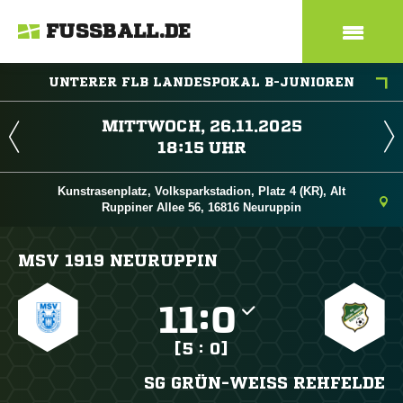
FUSSBALL.DE
UNTERER FLB LANDESPOKAL B-JUNIOREN
 
 
Kunstrasenplatz, Volksparkstadion, Platz 4 (KR), Alt
Ruppiner Allee 56, 16816 Neuruppin
MSV 1919 NEURUPPIN

:

[5 : 0]
SG GRÜN-WEISS REHFELDE