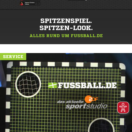
SPITZENSPIEL.
SPITZEN-LOOK.
ALLES RUND UM FUSSBALL.DE
SERVICE