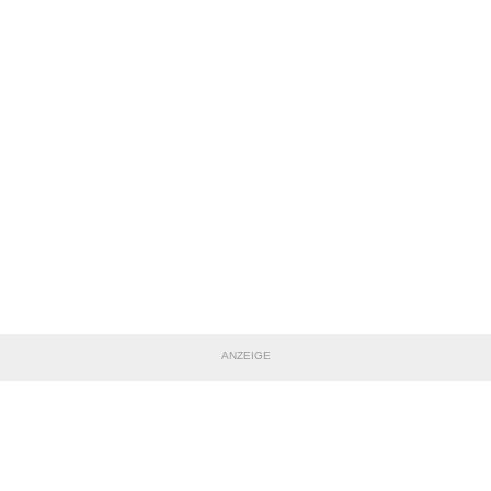
ANZEIGE