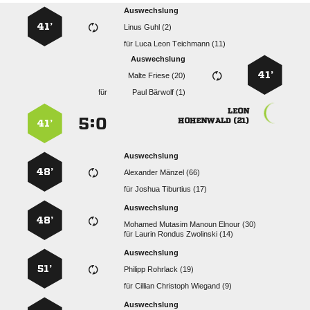
Auswechslung
41’
  
für
   
Auswechslung
41’
  
für
  

:


 
41’
Auswechslung
48’
  
für
  
Auswechslung
48’
    
für
   
Auswechslung
51’
  
für
   
Auswechslung