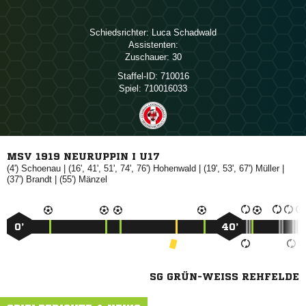
Schiedsrichter:
 
Assistenten:
Zuschauer:
30
Staffel-ID:
710016
Spiel:
710016033
MSV 1919 NEURUPPIN I U17
(4')

| (16', 41', 51', 74', 76')

| (19', 53', 67')

|
(37')

| (55')

0’
40’
SG GRÜN-WEISS REHFELDE