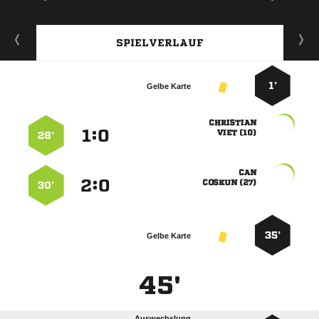
SPIELVERLAUF
1’
Gelbe Karte

:


 
28’

:


 
30’
35’
Gelbe Karte
45'
Auswechslung