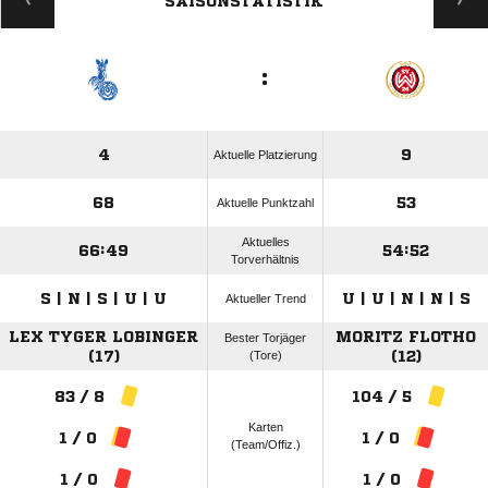
SAISONSTATISTIK
:
4
9
Aktuelle Platzierung
68
53
Aktuelle Punktzahl
Aktuelles
66:49
54:52
Torverhältnis
S | N | S | U | U
U | U | N | N | S
Aktueller Trend
LEX TYGER LOBINGER
MORITZ FLOTHO
Bester Torjäger
(17)
(Tore)
(12)
83 / 8
104 / 5
Karten
1 / 0
1 / 0
(Team/Offiz.)
1 / 0
1 / 0