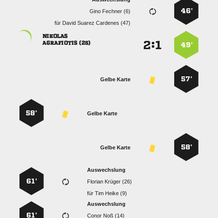
46’
  
für
   

:


 
49’
57’
Gelbe Karte
58’
Gelbe Karte
58’
Gelbe Karte
Auswechslung
61’
  
für
  
Auswechslung
61’
  