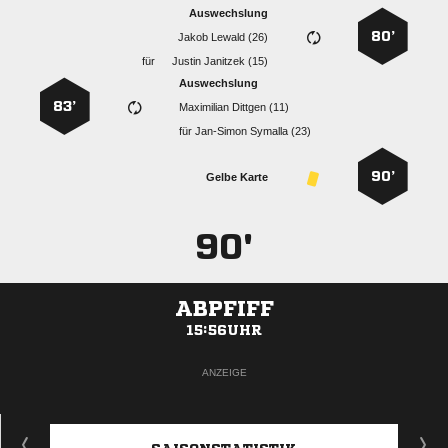
Auswechslung
80’
  
für
  
Auswechslung
83’
  
für
  
90’
Gelbe Karte
90'
ABPFIFF
15:56UHR
ANZEIGE