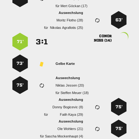
für
  
Auswechslung
63’
  
für
  

:


 
71’
73’
Gelbe Karte
Auswechslung
75’
  
für
  
Auswechslung
75’
  
für
  
Auswechslung
75’
  
für
  