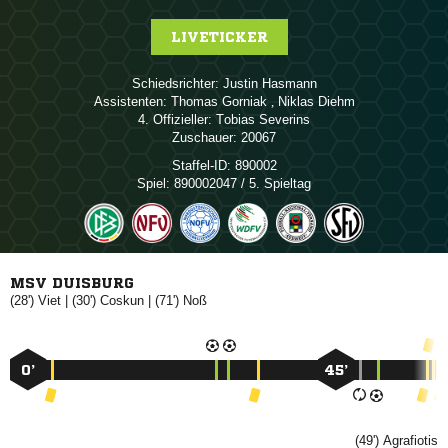
LIVETICKER
Schiedsrichter:
 
Assistenten:
 
,  
4. Offizieller:
 
Zuschauer:
20067
Staffel-ID:
890002
Spiel:
890002047 / 5. Spieltag
MSV DUISBURG
(28')

| (30')

| (71')

0’
45’
(49')
