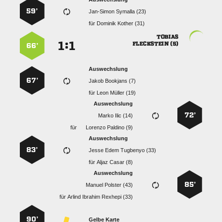
59’
  
für
  

:


 
66’
Auswechslung
67’
  
für
  
Auswechslung
72’
  
für
  
Auswechslung
83’
   
für
  
Auswechslung
85’
  
für
   
90’
Gelbe Karte