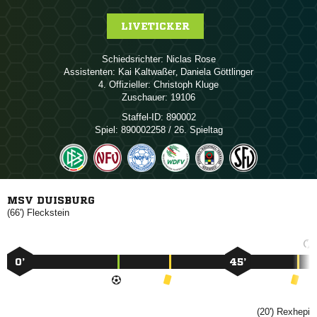
LIVETICKER
Schiedsrichter:
 
Assistenten:
 
,  
4. Offizieller:
 
Zuschauer:
19106
Staffel-ID:
890002
Spiel:
890002258 / 26. Spieltag
MSV DUISBURG
(66')

0’
45’
(20')
