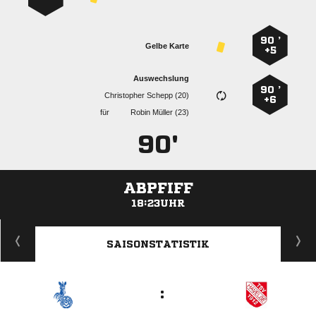
90 ’
Gelbe Karte
+5
Auswechslung
90 ’
  
+6
für
  
90'
ABPFIFF
18:23UHR
ANZEIGE
SAISONSTATISTIK
: