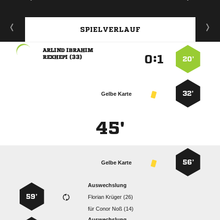
SPIELVERLAUF
 
:


 
20’
32’
Gelbe Karte
45'
56’
Gelbe Karte
Auswechslung
59’
  
für
  
Auswechslung