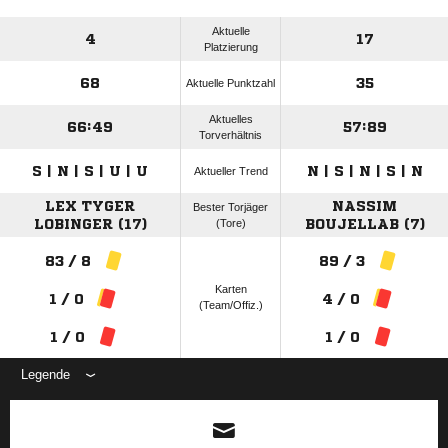
Aktuelle
4
17
Platzierung
68
35
Aktuelle Punktzahl
Aktuelles
66:49
57:89
Torverhältnis
S | N | S | U | U
N | S | N | S | N
Aktueller Trend
LEX TYGER
NASSIM
Bester Torjäger
LOBINGER (17)
(Tore)
BOUJELLAB (7)
83 / 8
89 / 3
Karten
1 / 0
4 / 0
(Team/Offiz.)
1 / 0
1 / 0
Legende
ANZEIGE