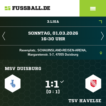
FUSSBALL.DE
3.LIGA
 
 
Rasenplatz, SCHAUINSLAND-REISEN-ARENA,
Margaretenstr. 5-7, 47055 Duisburg
MSV DUISBURG

:

[0 : 1]
TSV HAVELSE