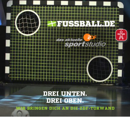
DREI UNTEN.
DREI OBEN.
WIR BRINGEN DICH AN DIE ZDF-TORWAND