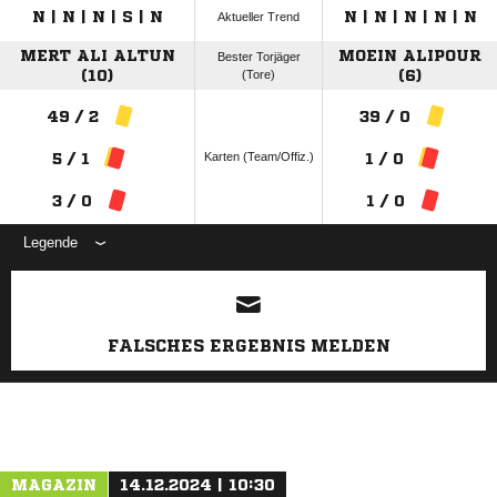
N | N | N | S | N
N | N | N | N | N
Aktueller Trend
MERT ALI ALTUN
MOEIN ALIPOUR
Bester Torjäger
(10)
(Tore)
(6)
49 / 2
39 / 0
Karten (Team/Offiz.)
5 / 1
1 / 0
3 / 0
1 / 0
Legende
ANZEIGE
FALSCHES ERGEBNIS MELDEN
MAGAZIN
14.12.2024 | 10:30