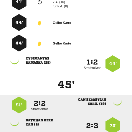
41’
k.A. (16)
für
k.A. (8)
44’
Gelbe Karte
44’
Gelbe Karte

:


 
44’
Strafstoßtor
45'
 
:


 
51’
Strafstoßtor
 
:


 
72’