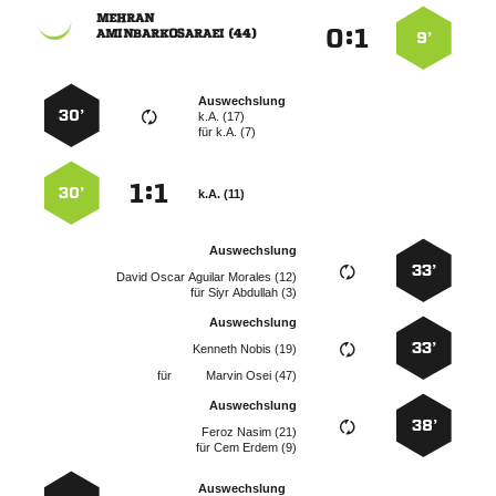

:


 
9’
Auswechslung
30’
k.A. (17)
für
k.A. (7)
:


30’
k.A. (11)
Auswechslung
33’
    
für
  
Auswechslung
33’
  
für
  
Auswechslung
38’
  
für
  
Auswechslung