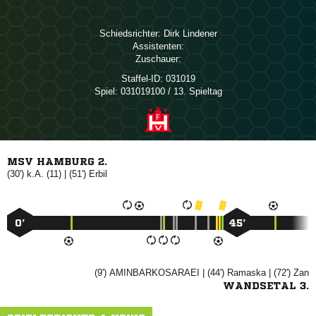
Schiedsrichter:
 
Assistenten:
Zuschauer:
Staffel-ID:
031019
Spiel:
031019100 / 13. Spieltag
MSV HAMBURG 2.
(30') k.A. (11) | (51')

0’
45’
(9')

| (44')

| (72')

WANDSETAL 3.