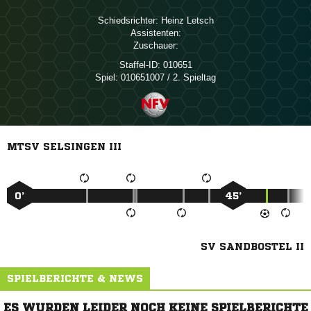
Schiedsrichter:
 
Assistenten:
Zuschauer:
Staffel-ID:
010651
Spiel:
010651007 / 2. Spieltag
MTSV SELSINGEN III
0’
45’
SV SANDBOSTEL II
SPIELBERICHTE & NEWS
ES WURDEN LEIDER NOCH KEINE SPIELBERICHTE