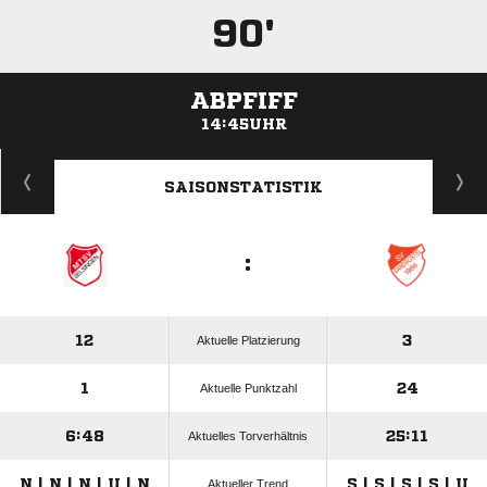
90'
ABPFIFF
14:45UHR
ANZEIGE
SAISONSTATISTIK
:
12
3
Aktuelle Platzierung
1
24
Aktuelle Punktzahl
6:48
25:11
Aktuelles Torverhältnis
N | N | N | U | N
S | S | S | S | U
Aktueller Trend