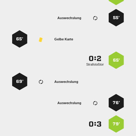
55’
Auswechslung
65’
Gelbe Karte
:


65’
Strafstoßtor
69’
Auswechslung
76’
Auswechslung
:


79’