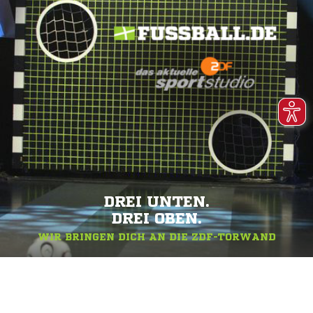
DREI UNTEN.
DREI OBEN.
WIR BRINGEN DICH AN DIE ZDF-TORWAND