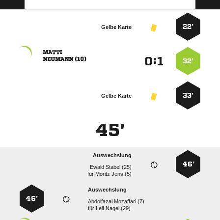
22’
Gelbe Karte

:


 
32’
33’
Gelbe Karte
45'
Auswechslung
46’
  
für
  
Auswechslung
46’
  
für
  