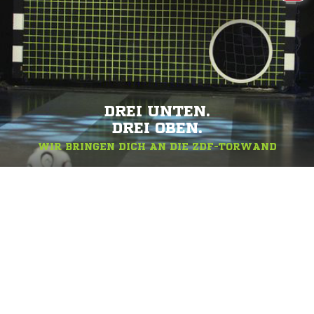
DREI UNTEN.
DREI OBEN.
WIR BRINGEN DICH AN DIE ZDF-TORWAND