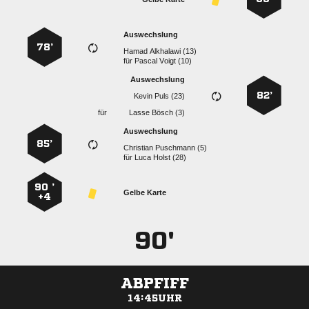
Auswechslung
78’
  
für
  
Auswechslung
82’
  
für
  
Auswechslung
85’
  
für
  
90 ’
Gelbe Karte
+4
90'
ABPFIFF
14:45UHR