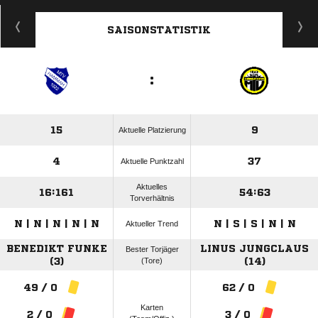
ANZEIGE
SAISONSTATISTIK
:
15
9
Aktuelle Platzierung
4
37
Aktuelle Punktzahl
Aktuelles
16:161
54:63
Torverhältnis
N | N | N | N | N
N | S | S | N | N
Aktueller Trend
BENEDIKT FUNKE
LINUS JUNGCLAUS
Bester Torjäger
(3)
(Tore)
(14)
49 / 0
62 / 0
Karten
2 / 0
3 / 0