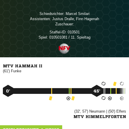
Schiedsrichter:
 
Assistenten:
 
,  
Zuschauer:
Staffel-ID:
010501
Spiel:
010501081 / 11. Spieltag
MTV HAMMAH II
(61')

0’
45’
(32', 57')

| (50')

MTV HIMMELPFORTEN