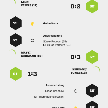

:


 
50’
53’
Gelbe Karte
Auswechslung
57’
  
für
  

:


 
57’

:


 
61’
Auswechslung
66’
  
für
  
69’
Gelbe Karte