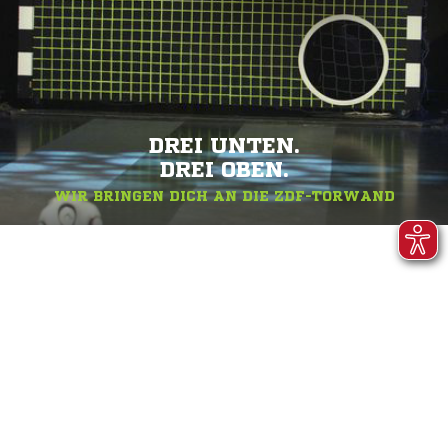
DREI UNTEN.
DREI OBEN.
WIR BRINGEN DICH AN DIE ZDF-TORWAND