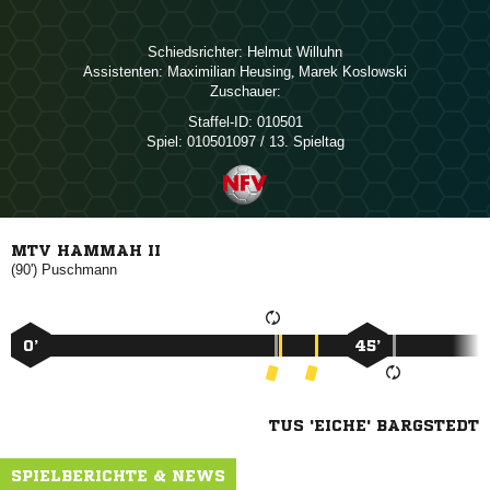
Schiedsrichter:
 
Assistenten:
 
,  
Zuschauer:
Staffel-ID:
010501
Spiel:
010501097 / 13. Spieltag
MTV HAMMAH II
(90')

0’
45’
TUS 'EICHE' BARGSTEDT
SPIELBERICHTE & NEWS