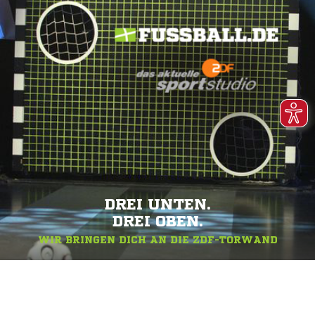
DREI UNTEN.
DREI OBEN.
WIR BRINGEN DICH AN DIE ZDF-TORWAND