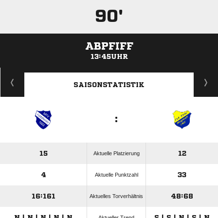
90'
ABPFIFF
13:45UHR
ANZEIGE
SAISONSTATISTIK
:
15
12
Aktuelle Platzierung
4
33
Aktuelle Punktzahl
16:161
48:68
Aktuelles Torverhältnis
N | N | N | N | N
S | S | N | S | N
Aktueller Trend