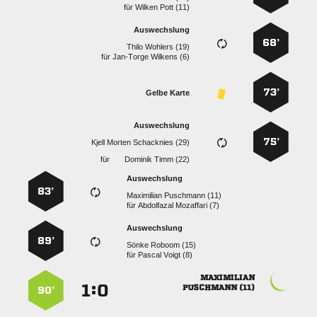
für
  
Auswechslung
68’
  
für
  
73’
Gelbe Karte
Auswechslung
75’
   
für
  
Auswechslung
83’
  
für
  
Auswechslung
89’
  
für
  

:


 
90’