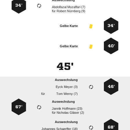
Auswechslung
34’
  
für
  
34’
Gelbe Karte
40’
Gelbe Karte
45'
Auswechslung
46’
  
für
  
Auswechslung
67’
  
für
  
Auswechslung
68’
  