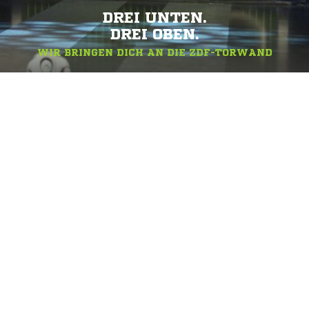
DREI UNTEN.
DREI OBEN.
WIR BRINGEN DICH AN DIE ZDF-TORWAND