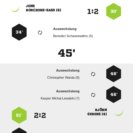

:


 
30’
Auswechslung
34’
  
45'
Auswechslung
46’
  
Auswechslung
46’
   

:


 
51’