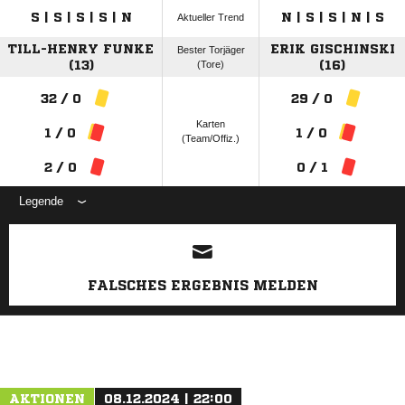
S | S | S | S | N
N | S | S | N | S
Aktueller Trend
TILL-HENRY FUNKE
ERIK GISCHINSKI
Bester Torjäger
(13)
(Tore)
(16)
32 / 0
29 / 0
Karten
1 / 0
1 / 0
(Team/Offiz.)
2 / 0
0 / 1
Legende
ANZEIGE
FALSCHES ERGEBNIS MELDEN
AKTIONEN
08.12.2024 | 22:00