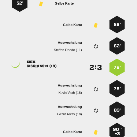
52’
Gelbe Karte
56’
Gelbe Karte
Auswechslung
62’
  

:


 
78’
Auswechslung
78’
  
Auswechslung
83’
  
90 ’
Gelbe Karte
+3