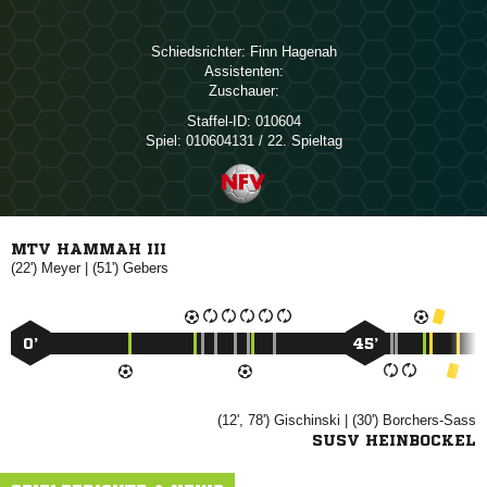
Schiedsrichter:
 
Assistenten:
Zuschauer:
Staffel-ID:
010604
Spiel:
010604131 / 22. Spieltag
MTV HAMMAH III
(22')

| (51')

0’
45’
(12', 78')

| (30')

SUSV HEINBOCKEL