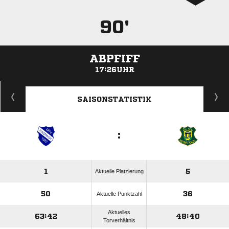
90'
ABPFIFF
17:26UHR
ANZEIGE
SAISONSTATISTIK
:
1
5
Aktuelle Platzierung
50
36
Aktuelle Punktzahl
Aktuelles
63:42
48:40
Torverhältnis