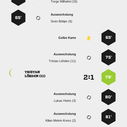
  
Auswechslung
65’
  
65’
Gelbe Karte
Auswechslung
75’
  

:


 
79’
Auswechslung
80’
  
Auswechslung
81’
   