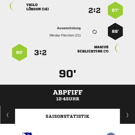

:


 
87’
Auswechslung
88’
  

:


 
90’
90'
ABPFIFF
12:45UHR
ANZEIGE
SAISONSTATISTIK