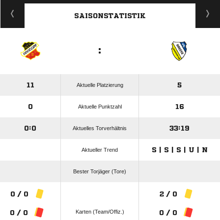
ANZEIGE
SAISONSTATISTIK
:
11
5
Aktuelle Platzierung
0
16
Aktuelle Punktzahl
0:0
33:19
Aktuelles Torverhältnis
S | S | S | U | N
Aktueller Trend
Bester Torjäger (Tore)
0 / 0
2 / 0
Karten (Team/Offiz.)
0 / 0
0 / 0