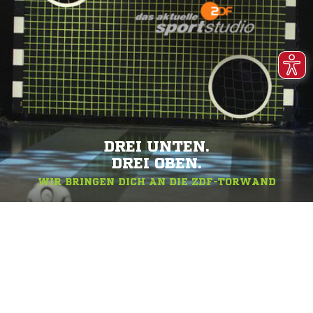
DREI UNTEN.
DREI OBEN.
WIR BRINGEN DICH AN DIE ZDF-TORWAND