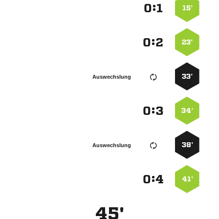
:


15’
:


23’
33’
Auswechslung
:


34’
38’
Auswechslung
:


41’
45'