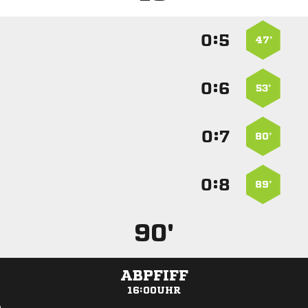
:


47’
:


53’
:


80’
:


89’
90'
ABPFIFF
16:00UHR