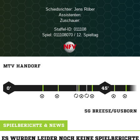
Schiedsrichter:
 
Assistenten:
Zuschauer:
Staffel-ID:
011108
Spiel:
011108070 / 12. Spieltag
MTV HANDORF
0’
45’
SG BREESE/GUSBORN
SPIELBERICHTE & NEWS
ES WURDEN LEIDER NOCH KEINE SPIELBERICHTE