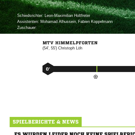
Schiedsrichter:
 
Assistenten:
 
,  
Zuschauer:
MTV HIMMELPFORTEN
(54', 55')


0’
SPIELBERICHTE & NEWS
ES WURDEN LEIDER NOCH KEINE SPIELBERI