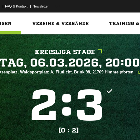
|
FAQ & Kontakt
|
Newsletter
Link
IGEN
VEREINE & VERBÄNDE
TRAINING &
KREISLIGA STADE
 


asenplatz, Waldsportplatz A, Flutlicht, Brink 98, 21709 Himmelpforten
:


[0 : 2]