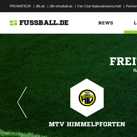
PROMATEUR
|
dfb.de
|
dfb-efootball.de
|
Fan Club Nationalmannschaft
|
Partner
FUSSBALL.DE
NEWS
L

R
MTV HIMMELPFORTEN