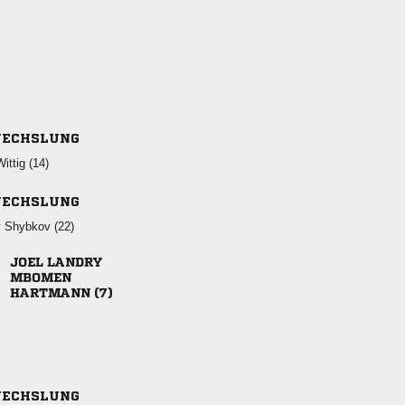
ECHSLUNG
 
ECHSLUNG
  
 

 
ECHSLUNG