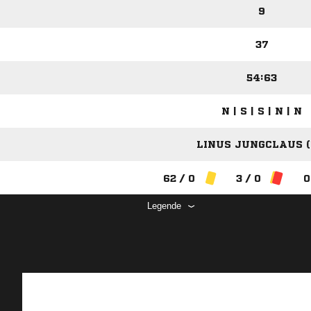
9
37
54:63
N | S | S | N | N
LINUS JUNGCLAUS (
62 / 0
3 / 0
0
Legende