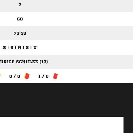
2
60
73:33
S | S | N | S | U
URICE SCHULZE (13)
0 / 0
1 / 0