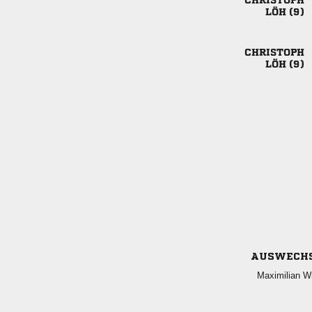

 

 
AUSWECH
 