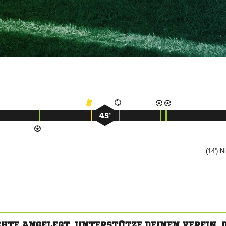
45’
(14')

CHTE ANGELEGT. UNTERSTÜTZE DEINEN VEREIN,