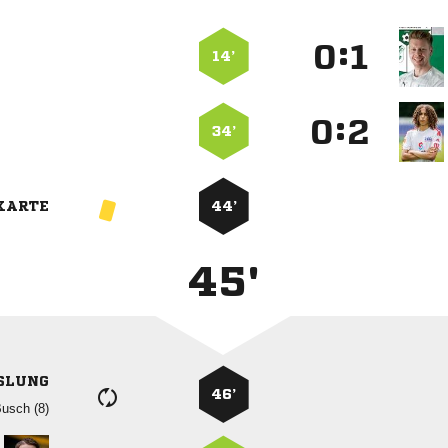
:


14’
:


34’
KARTE
44’
45'
SLUNG
46’
 