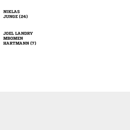

 
 

 