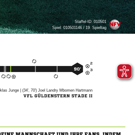
Staffel-ID:
010501
Spiel:
010501146 / 19. Spieltag

90’



| (34', 70')
  

VFL GÜLDENSTERN STADE II
 DEINE MANNSCHAFT UND IHRE FANS, INDEM