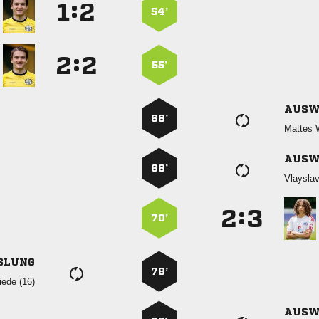
:


54’
:


55’
AUSW
68’
 
AUSW
68’

:


70’
SLUNG
78’
 
AUSW