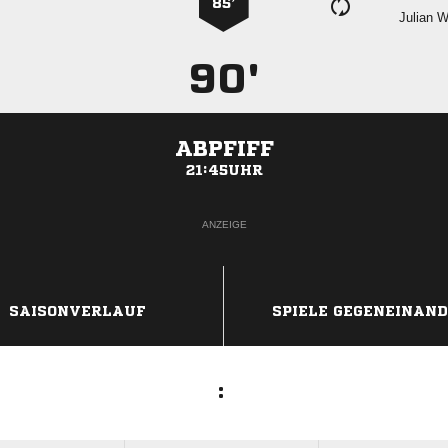
85’
 
90'
ABPFIFF
21:45UHR
ANZEIGE
SAISONVERLAUF
SPIELE GEGENEINAN
: