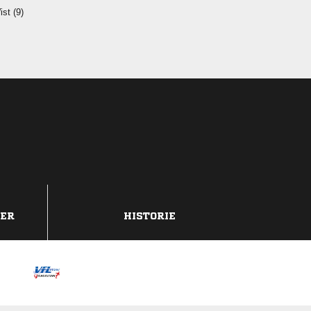
 
DER
HISTORIE