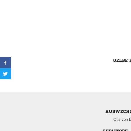
GELBE 
AUSWECH
  