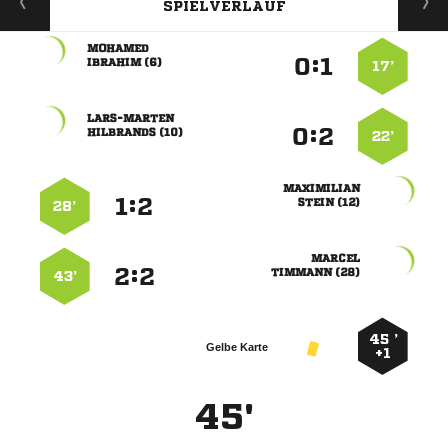
SPIELVERLAUF

:


 
17’

:


 
22’

:


 
28’

:


 
43’
45 ’
Gelbe Karte
+1
45'