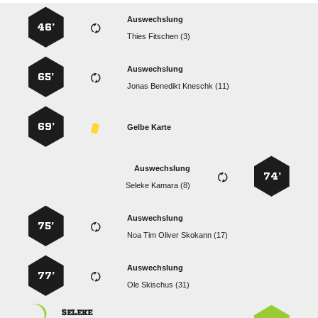
Auswechslung
46’
  
Auswechslung
65’
   
69’
Gelbe Karte
Auswechslung
74’
  
Auswechslung
75’
    
Auswechslung
77’
  
