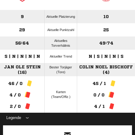
9
10
Aktuelle Platzierung
29
25
Aktuelle Punktzahl
Aktuelles
56:64
49:74
Torverhältnis
S | N | N | N | N
N | S | N | N | S
Aktueller Trend
JAN OLE STEIN
COLIN NOEL BISCHOFF
Bester Torjäger
(16)
(Tore)
(4)
46 / 0
45 / 1
Karten
4 / 0
0 / 0
(Team/Offiz.)
2 / 0
4 / 1
Legende
ANZEIGE