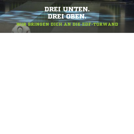
DREI UNTEN.
DREI OBEN.
WIR BRINGEN DICH AN DIE ZDF-TORWAND