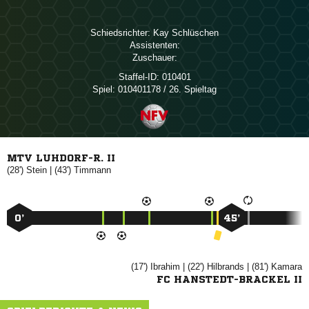
Schiedsrichter:
 
Assistenten:
Zuschauer:
Staffel-ID:
010401
Spiel:
010401178 / 26. Spieltag
MTV LUHDORF-R. II
(28')

| (43')

0’
45’
(17')

| (22')

| (81')

FC HANSTEDT-BRACKEL II