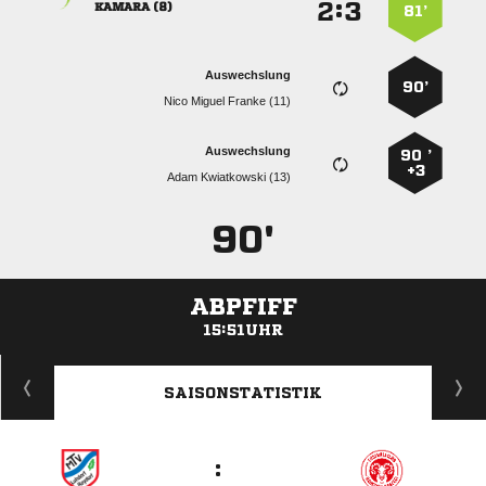
:


 
81’
Auswechslung
90’
   
Auswechslung
90 ’
+3
  
90'
ABPFIFF
15:51UHR
ANZEIGE
SAISONSTATISTIK
: