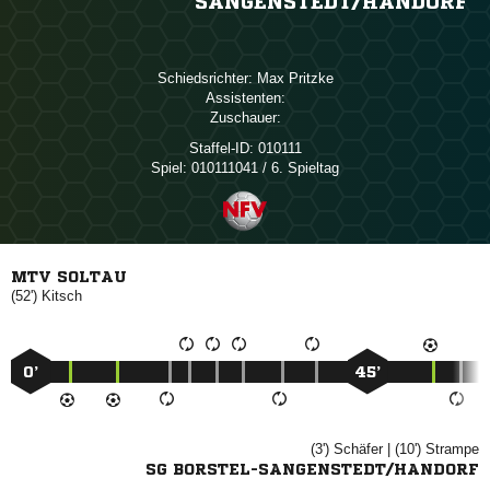
SANGENSTEDT/​HANDORF
Schiedsrichter:
 
Assistenten:
Zuschauer:
Staffel-ID:
010111
Spiel:
010111041 / 6. Spieltag
MTV SOLTAU
(52')

0’
45’
(3')

| (10')

SG BORSTEL-SANGENSTEDT/HANDORF