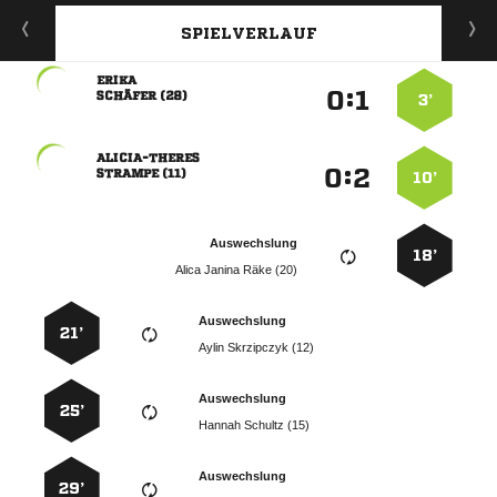
SPIELVERLAUF

:


 
3’

:


 
10’
Auswechslung
18’
   
Auswechslung
21’
  
Auswechslung
25’
  
Auswechslung
29’