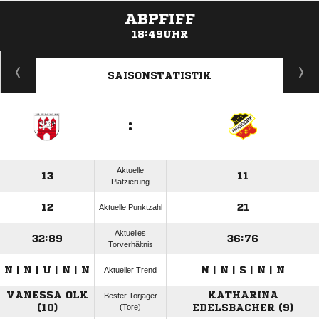
ABPFIFF
18:49UHR
ANZEIGE
SAISONSTATISTIK
:
Aktuelle
13
11
Platzierung
12
21
Aktuelle Punktzahl
Aktuelles
32:89
36:76
Torverhältnis
N | N | U | N | N
N | N | S | N | N
Aktueller Trend
VANESSA OLK
KATHARINA
Bester Torjäger
(10)
(Tore)
EDELSBACHER (9)