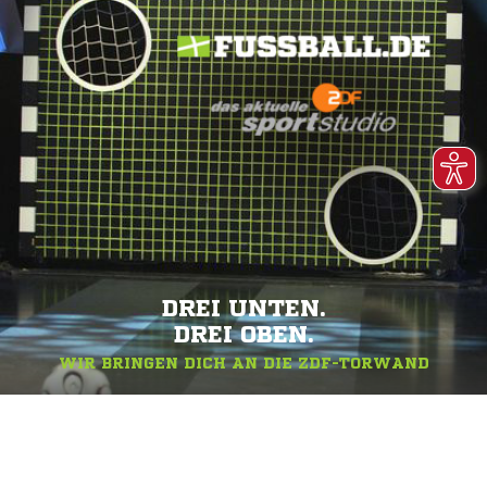
DREI UNTEN.
DREI OBEN.
WIR BRINGEN DICH AN DIE ZDF-TORWAND