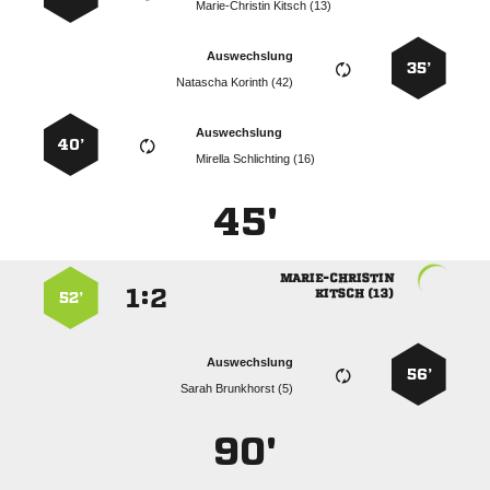
  
Auswechslung
35’
  
Auswechslung
40’
  
45'

:


 
52’
Auswechslung
56’
  
90'