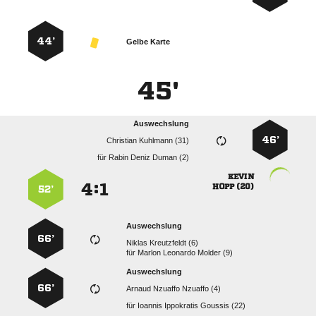
44’
Gelbe Karte
45'
Auswechslung
46’
  
für
   

:


 
52’
Auswechslung
66’
  
für
   
Auswechslung
66’
   
für
   