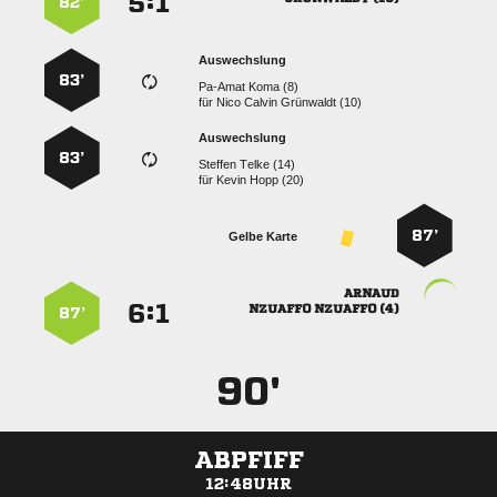
:


82’
Auswechslung
83’
  
für
   
Auswechslung
83’
  
für
  
87’
Gelbe Karte

:


  
87’
90'
ABPFIFF
12:48UHR