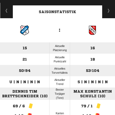
ANZEIGE
SAISONSTATISTIK
:
Aktuelle
15
16
Platzierung
Aktuelle
21
18
Punktzahl
Aktuelles
50:94
53:104
Torverhältnis
Aktueller
U | N | N | N | N
S | N | N | N | N
Trend
Bester
DENNIS TIM
MAX KONSTANTIN
Torjäger
BRETTSCHNEIDER (10)
SCHULZ (10)
(Tore)
69 / 6
79 / 1
Karten