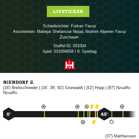
LIVETICKER
Schiedsrichter:
 
Assistenten:
  
,   
Zuschauer:
Staffel-ID:
031004
Spiel:
031004058 / 8. Spieltag
NIENDORF 2.
(16')

| (34', 39', 82')

| (52')

| (87')


0’
45’
(37')
