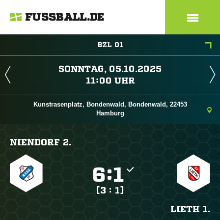
FUSSBALL.DE
BZL 01
 
 
Kunstrasenplatz, Bondenwald, Bondenwald, 22453
Hamburg
NIENDORF 2.

:

[3 : 1]
LIETH 1.