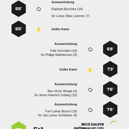
Auswechslung
66’
  
für
   
66’
Gelbe Karte
Auswechslung
69’
  
für
  
73’
Gelbe Karte
Auswechslung
76’
  
für
   
Auswechslung
76’
   
für
   
 
 