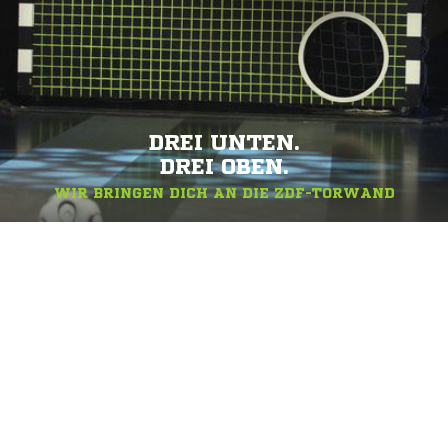
DREI UNTEN.
DREI OBEN.
WIR BRINGEN DICH AN DIE ZDF-TORWAND