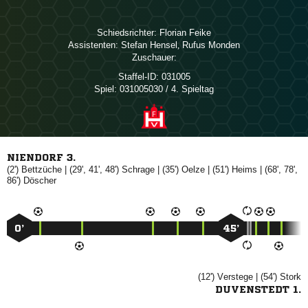
Schiedsrichter:
 
Assistenten:
 
,  
Zuschauer:
Staffel-ID:
031005
Spiel:
031005030 / 4. Spieltag
NIENDORF 3.
(2')

| (29', 41', 48')

| (35')

| (51')

| (68', 78',
86')

0’
45’
(12')

| (54')

DUVENSTEDT 1.