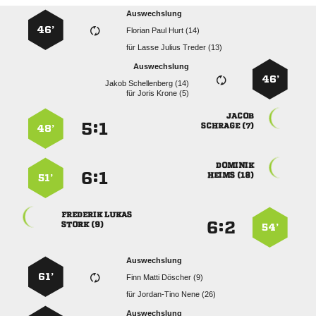
Auswechslung
46’
   
für
   
Auswechslung
46’
  
für
  

:


 
48’

:


 
51’
 
:


 
54’
Auswechslung
61’
   
für
  
Auswechslung