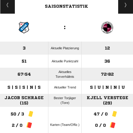
SAISONSTATISTIK
:
3
12
Aktuelle Platzierung
51
36
Aktuelle Punktzahl
Aktuelles
67:54
72:82
Torverhältnis
S | S | S | N | S
S | U | N | N | U
Aktueller Trend
JACOB SCHRAGE
KJELL VERSTEGE
Bester Torjäger
(15)
(Tore)
(29)
50 / 3
47 / 0
Karten (Team/Offiz.)
2 / 0
0 / 0