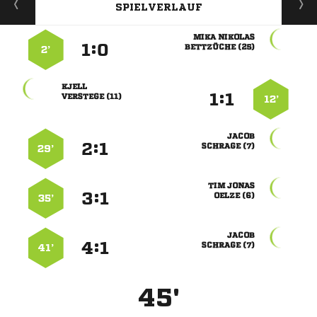
SPIELVERLAUF
 
:


 
2’

:


 
12’

:


 
29’
 
:


 
35’

:


 
41’
45'