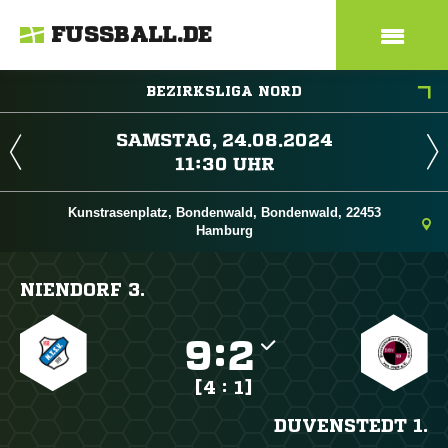
FUSSBALL.DE
BEZIRKSLIGA NORD
 
 
Kunstrasenplatz, Bondenwald, Bondenwald, 22453
Hamburg
NIENDORF 3.

:

[4 : 1]
DUVENSTEDT 1.