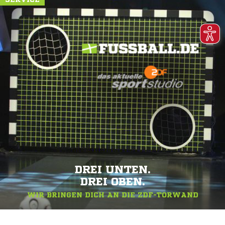
DREI UNTEN.
DREI OBEN.
WIR BRINGEN DICH AN DIE ZDF-TORWAND