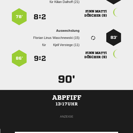
für
  
 
:


 
78’
Auswechslung
83’
   
für
  
 
:


 
86’
90'
ABPFIFF
13:17UHR
ANZEIGE