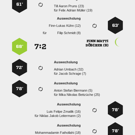
61’
   
für
   
Auswechslung
63’
  
für
  
 
:


 
68’
Auswechslung
72’
  
für
  
Auswechslung
78’
   
für
   
Auswechslung
78’
   
für
   
Auswechslung
78’
  