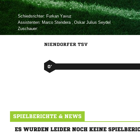
Schiedsrichter:
 
Assistenten:
 
,   
Zuschauer:
NIENDORFER TSV
0’
SPIELBERICHTE & NEWS
ES WURDEN LEIDER NOCH KEINE SPIELBERI