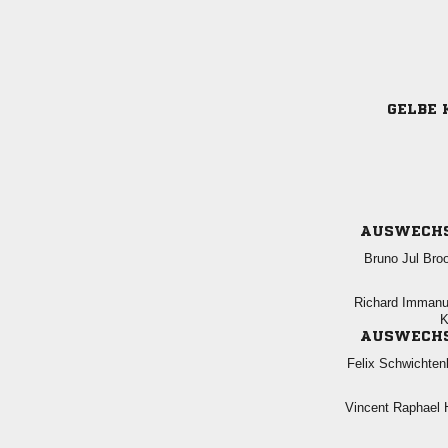
GELBE 
AUSWECH
  
 

AUSWECH
 
  