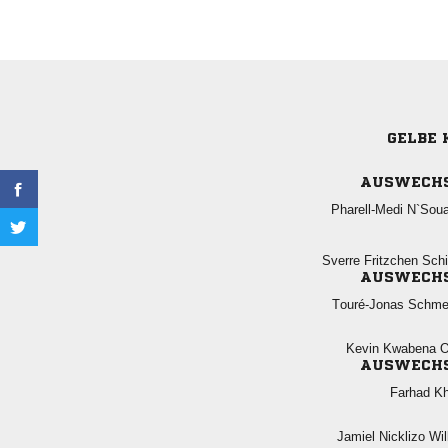
GELBE 
AUSWECH
 
  
AUSWECH
 
  
AUSWECH
 
  