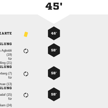
45'
KARTE
46’
SLUNG
58’
 

für
 
SLUNG
58’
 
für
 
SLUNG
58’
 
für
 