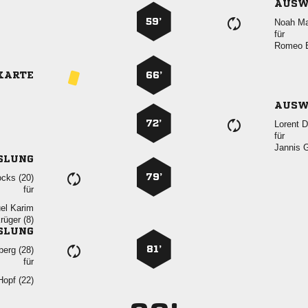
AUSW
59’
 
für
 
KARTE
66’
AUSW
72’
 
für
 
SLUNG
79’
 
für
 
 
SLUNG
81’
 
für
 