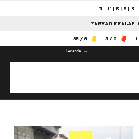
N | U | S | S | S
FARHAD KHALAF (
35 / 9
3 / 0
1
Legende