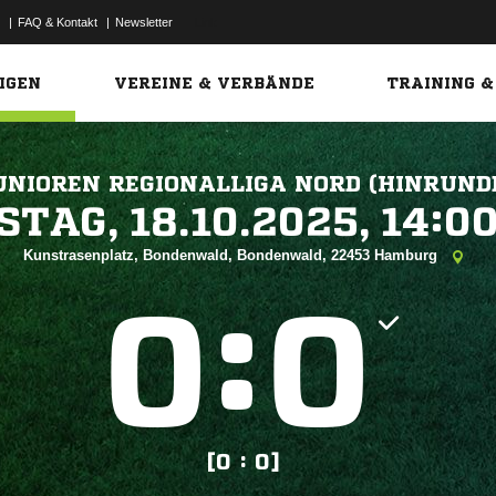
|
FAQ & Kontakt
|
Newsletter
Link
IGEN
VEREINE & VERBÄNDE
TRAINING &
UNIOREN REGIONALLIGA NORD (HINRUND
 


Kunstrasenplatz, Bondenwald, Bondenwald, 22453 Hamburg
:


[0 : 0]