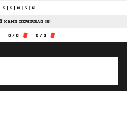
S | S | N | S | N
Ü KAHN DEMIRBAG (8)
0 / 0
0 / 0