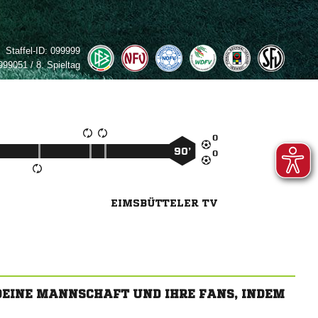
Staffel-ID:
099999
99051 / 8. Spieltag

90’

EIMSBÜTTELER TV
 DEINE MANNSCHAFT UND IHRE FANS, INDEM