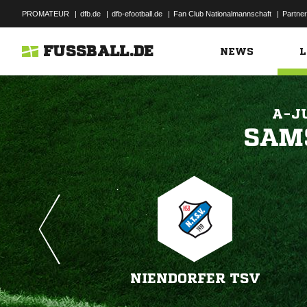
PROMATEUR
|
dfb.de
|
dfb-efootball.de
|
Fan Club Nationalmannschaft
|
Partner
FUSSBALL.DE
NEWS
L
A-J

NIENDORFER TSV