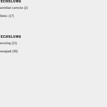
ECHSLUNG
  
 
ECHSLUNG
 
 