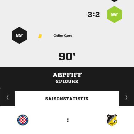
:


86’
89’
Gelbe Karte
90'
ABPFIFF
21:10UHR
ANZEIGE
SAISONSTATISTIK
: