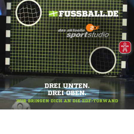
DREI UNTEN.
DREI OBEN.
WIR BRINGEN DICH AN DIE ZDF-TORWAND