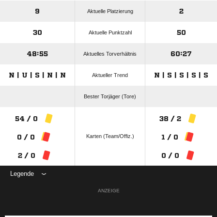
9
2
Aktuelle Platzierung
30
50
Aktuelle Punktzahl
48:55
60:27
Aktuelles Torverhältnis
N | U | S | N | N
N | S | S | S | S
Aktueller Trend
Bester Torjäger (Tore)
54 / 0
38 / 2
Karten (Team/Offiz.)
0 / 0
1 / 0
2 / 0
0 / 0
Legende
ANZEIGE