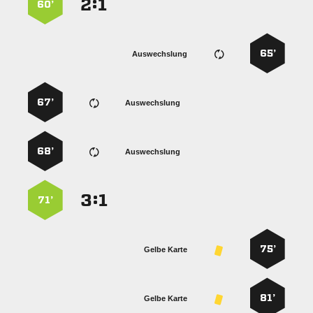
:


60’
65’
Auswechslung
67’
Auswechslung
68’
Auswechslung
:


71’
75’
Gelbe Karte
81’
Gelbe Karte