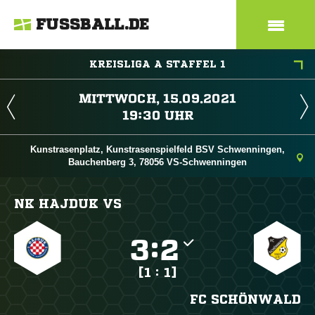
FUSSBALL.DE
KREISLIGA A STAFFEL 1
 
 
Kunstrasenplatz, Kunstrasenspielfeld BSV Schwenningen,
Bauchenberg 3, 78056 VS-Schwenningen
NK HAJDUK VS

:

[1 : 1]
FC SCHÖNWALD