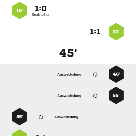
:


16’
Strafstoßtor
:


22’
45'
46’
Auswechslung
55’
Auswechslung
55’
Auswechslung