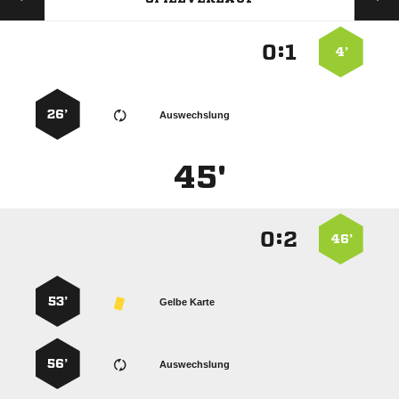
:


4’
26’
Auswechslung
45'
:


46’
53’
Gelbe Karte
56’
Auswechslung