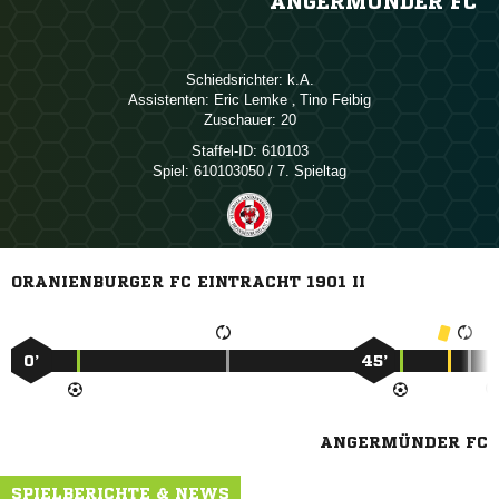
ANGERMÜNDER FC
Schiedsrichter:

Assistenten:
 
,  
Zuschauer:
20
Staffel-ID:
610103
Spiel:
610103050 / 7. Spieltag
ORANIENBURGER FC EINTRACHT 1901 II
0’
45’
ANGERMÜNDER FC
SPIELBERICHTE & NEWS