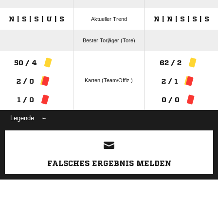
N | S | S | U | S
N | N | S | S | S
Aktueller Trend
Bester Torjäger (Tore)
50 / 4
62 / 2
Karten (Team/Offiz.)
2 / 0
2 / 1
1 / 0
0 / 0
Legende
ANZEIGE
FALSCHES ERGEBNIS MELDEN