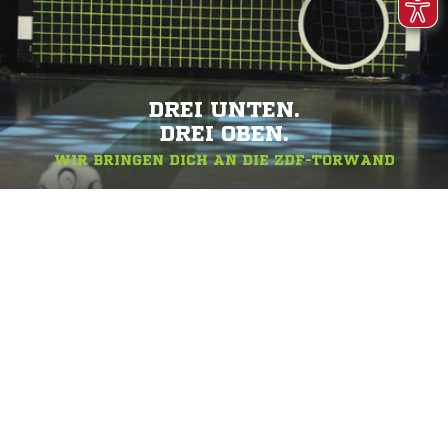
DREI UNTEN.
DREI OBEN.
WIR BRINGEN DICH AN DIE ZDF-TORWAND