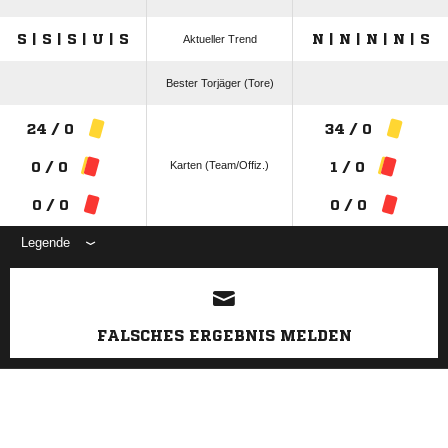
S | S | S | U | S
N | N | N | N | S
Aktueller Trend
Bester Torjäger (Tore)
24 / 0
34 / 0
Karten (Team/Offiz.)
0 / 0
1 / 0
0 / 0
0 / 0
Legende
ANZEIGE
FALSCHES ERGEBNIS MELDEN