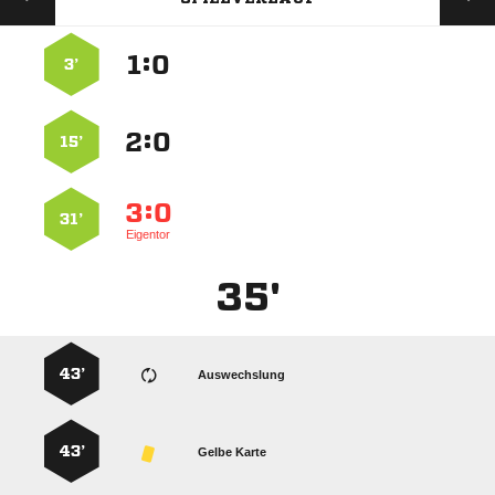
:


3’
:


15’
:


31’
Eigentor
35'
43’
Auswechslung
43’
Gelbe Karte