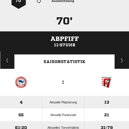
70’
Auswechslung
70'
ABPFIFF
11:57UHR
ANZEIGE
SAISONSTATISTIK
:
4
13
Aktuelle Platzierung
55
21
Aktuelle Punktzahl
61:20
31:79
Aktuelles Torverhältnis