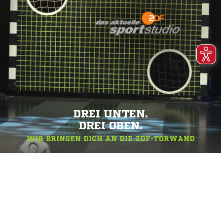
DREI UNTEN.
DREI OBEN.
WIR BRINGEN DICH AN DIE ZDF-TORWAND