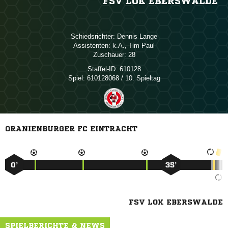
FSV LOK EBERSWALDE
Schiedsrichter:
 
Assistenten:

,  
Zuschauer:
28
Staffel-ID:
610128
Spiel:
610128068 / 10. Spieltag
ORANIENBURGER FC EINTRACHT
0’
35’
FSV LOK EBERSWALDE
SPIELBERICHTE & NEWS