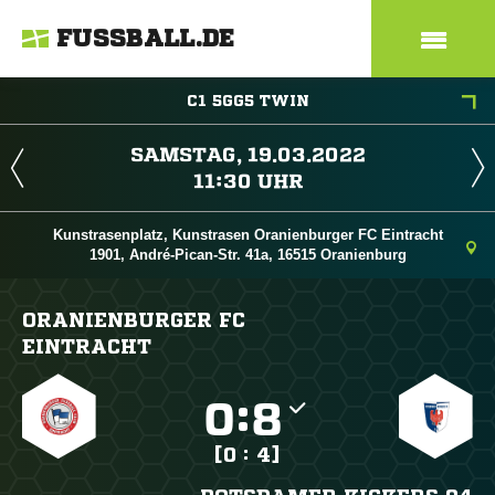
FUSSBALL.DE
C1 5GG5 TWIN
 
 
Kunstrasenplatz, Kunstrasen Oranienburger FC Eintracht
1901, André-Pican-Str. 41a, 16515 Oranienburg
ORANIENBURGER FC
EINTRACHT

:

[0 : 4]