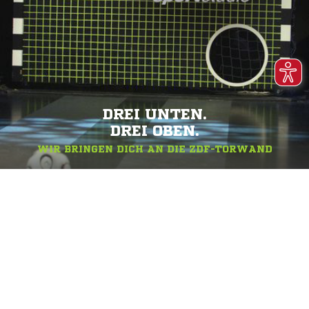
DREI UNTEN.
DREI OBEN.
WIR BRINGEN DICH AN DIE ZDF-TORWAND