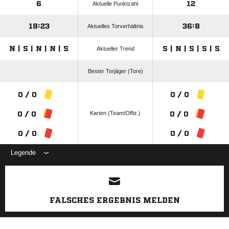
6
12
Aktuelle Punktzahl
18:23
36:8
Aktuelles Torverhältnis
N | S | N | N | S
S | N | S | S | S
Aktueller Trend
Bester Torjäger (Tore)
0 / 0
0 / 0
Karten (Team/Offiz.)
0 / 0
0 / 0
0 / 0
0 / 0
Legende
ANZEIGE
FALSCHES ERGEBNIS MELDEN