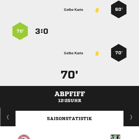
60’
Gelbe Karte
:


70’
70’
Gelbe Karte
70'
ABPFIFF
12:25UHR
ANZEIGE
SAISONSTATISTIK