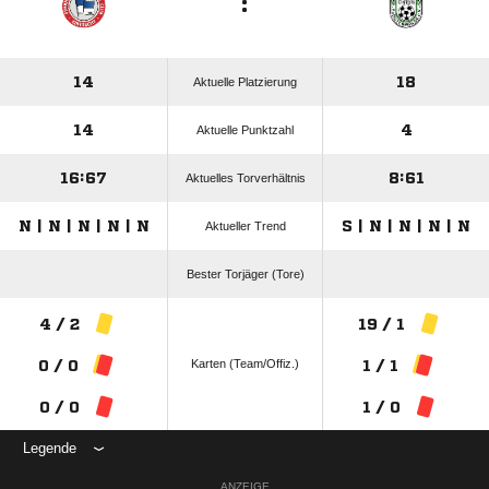
:
14
18
Aktuelle Platzierung
14
4
Aktuelle Punktzahl
16:67
8:61
Aktuelles Torverhältnis
N | N | N | N | N
S | N | N | N | N
Aktueller Trend
Bester Torjäger (Tore)
4 / 2
19 / 1
Karten (Team/Offiz.)
0 / 0
1 / 1
0 / 0
1 / 0
Legende
ANZEIGE