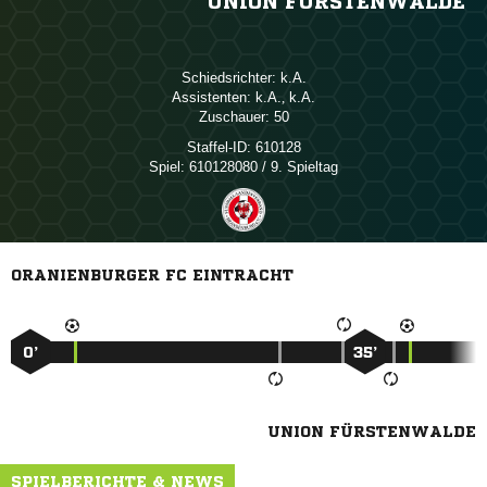
UNION FÜRSTENWALDE
Schiedsrichter:

Assistenten:

, 
Zuschauer:
50
Staffel-ID:
610128
Spiel:
610128080 / 9. Spieltag
ORANIENBURGER FC EINTRACHT
0’
35’
UNION FÜRSTENWALDE
SPIELBERICHTE & NEWS