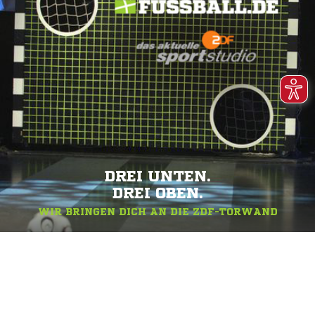
DREI UNTEN.
DREI OBEN.
WIR BRINGEN DICH AN DIE ZDF-TORWAND