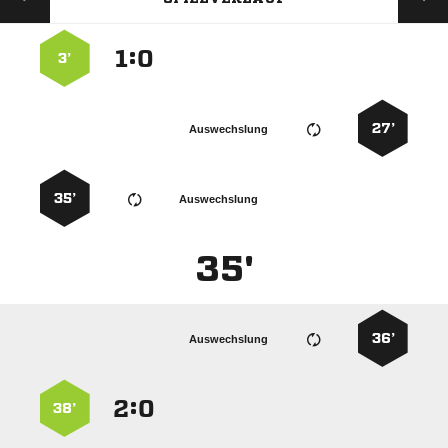
:


3’
27’
Auswechslung
35’
Auswechslung
35'
36’
Auswechslung
:


38’