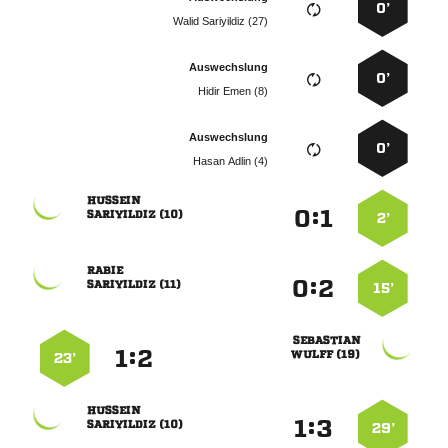
0’
  
Auswechslung
0’
  
Auswechslung
0’
  

:


 
2’

:


 
15’

:


 
23’

:


 
29’