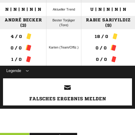
N | N | N | N | N
U | N | N | N | N
Aktueller Trend
ANDRÉ BECKER
RABIE SARIYILDIZ
Bester Torjäger
(3)
(Tore)
(9)
4 / 0
18 / 0
Karten (Team/Offiz.)
0 / 0
0 / 0
1 / 0
0 / 0
Legende
ANZEIGE
FALSCHES ERGEBNIS MELDEN