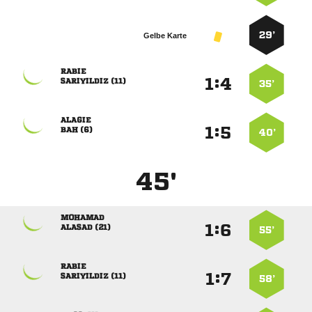
29’
Gelbe Karte

:


 
35’

:


 
40’
45'

:


 
55’

:


 
58’