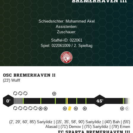
BREMERHAVEN III
Schiedsrichter:
 
Assistenten:
Zuschauer:
Staffel-ID:
022061
Spiel:
022061009 / 2. Spieltag
OSC BREMERHAVEN II
(23')

0’
45’
(2', 29', 60', 85')

| (15', 35', 58', 90')

| (40')

| (55')

| (71')

| (75')

| (79')

FC SPARTA BREMERHAVEN III