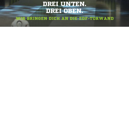
DREI UNTEN.
DREI OBEN.
WIR BRINGEN DICH AN DIE ZDF-TORWAND