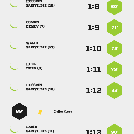

:


 
60’

:


 
71’

:


 
75’

:


 
79’

:


 
85’
89’
Gelbe Karte

:


 
90’