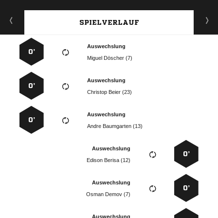
SPIELVERLAUF
Auswechslung
0’
  
Auswechslung
0’
  
Auswechslung
0’
  
Auswechslung
0’
  
Auswechslung
0’
  
Auswechslung