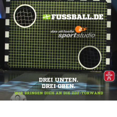
DREI UNTEN.
DREI OBEN.
WIR BRINGEN DICH AN DIE ZDF-TORWAND