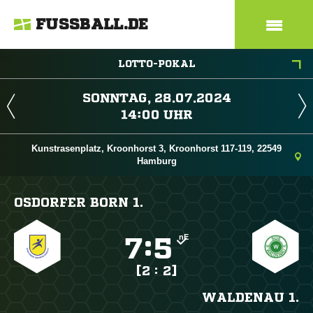
FUSSBALL.DE
LOTTO-POKAL
 
 
Kunstrasenplatz, Kroonhorst 3, Kroonhorst 117-119, 22549
Hamburg
OSDORFER BORN 1.
nE

:

[2 : 2]
WALDENAU 1.