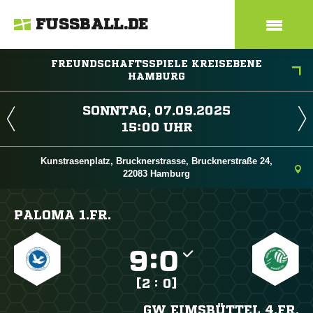
FUSSBALL.DE
FREUNDSCHAFTSSPIELE KREISEBENE
HAMBURG
 
 
Kunstrasenplatz, Brucknerstrasse, Brucknerstraße 24,
22083 Hamburg
PALOMA 1.FR.

:

[2 : 0]
GW EIMSBÜTTEL 4.FR.