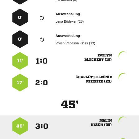
Auswechslung
0’
  
Auswechslung
0’
   

:


 
11’
 
:


 
17’
45'

:


 
48’