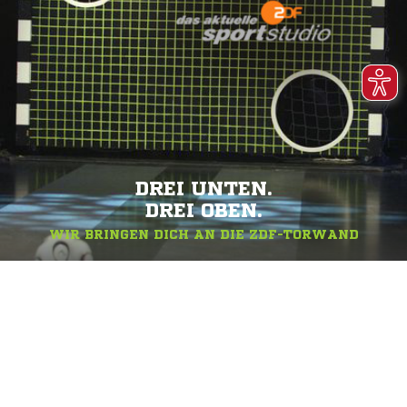
DREI UNTEN.
DREI OBEN.
WIR BRINGEN DICH AN DIE ZDF-TORWAND