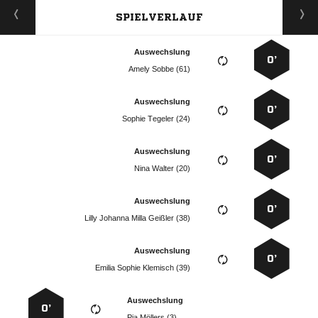
SPIELVERLAUF
Auswechslung
0’
  
Auswechslung
0’
  
Auswechslung
0’
  
Auswechslung
0’
    
Auswechslung
0’
   
Auswechslung
0’
  