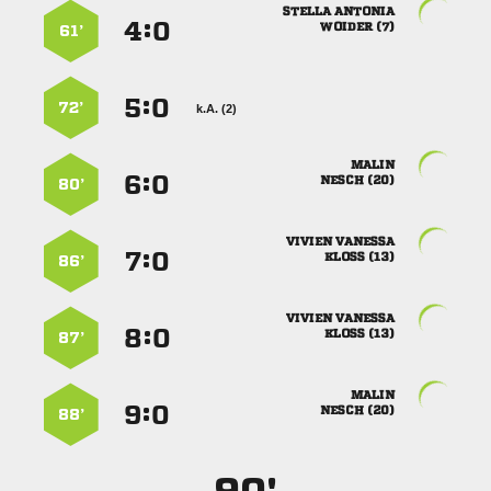
 
:


 
61’
:


72’
k.A. (2)

:


 
80’
 
:


 
86’
 
:


 
87’

:


 
88’