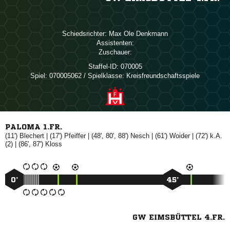
Schiedsrichter:
  
Assistenten:
Zuschauer:
Staffel-ID:
070005
Spiel:
070005062 / Spielklasse: Kreisfreundschaftsspiele
PALOMA 1.FR.
(11')

| (17')

| (48', 80', 88')

| (61')

| (72') k.A.
(2) | (86', 87')

0’
45’
GW EIMSBÜTTEL 4.FR.