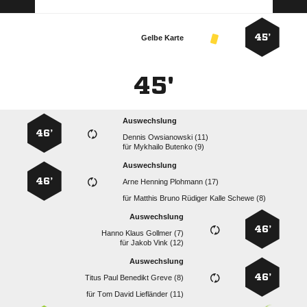
45’
Gelbe Karte
45'
Auswechslung
46’
  
für
  
Auswechslung
46’
   
für
     
Auswechslung
46’
   
für
  
Auswechslung
46’
    
für
   