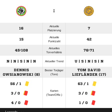
:
Aktuelle
16
7
Platzierung
Aktuelle
15
42
Punktzahl
Aktuelles
45:108
76:71
Torverhältnis
N | N | S | N | N
U | S | N | S | N
Aktueller Trend
DENNIS
TOM DAVID
Bester Torjäger
OWSIANOWSKI (8)
(Tore)
LIEFLÄNDER (17)
56 / 1
63 / 1
Karten
3 / 0
3 / 0
(Team/Offiz.)
4 / 0
1 / 0