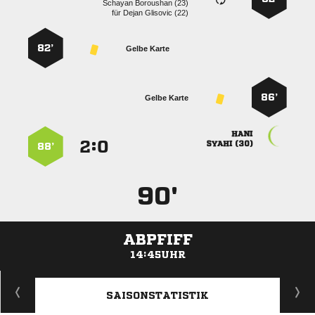
  
für
  
82’
Gelbe Karte
86’
Gelbe Karte

:


 
88’
90'
ABPFIFF
14:45UHR
ANZEIGE
SAISONSTATISTIK