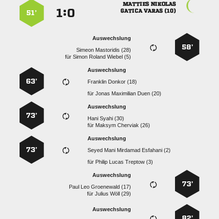
 
:


  
51’
Auswechslung
58’
  
für
   
Auswechslung
63’
  
für
   
Auswechslung
73’
  
für
  
Auswechslung
73’
    
für
   
Auswechslung
73’
   
für
  
Auswechslung
82’