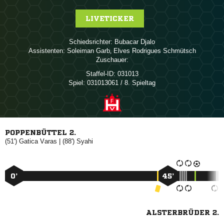
LIVETICKER
Schiedsrichter:
 
Assistenten:
 
,   
Zuschauer:
Staffel-ID:
031013
Spiel:
031013061 / 8. Spieltag
POPPENBÜTTEL 2.
(51')
 
| (88')

0’
45’
ALSTERBRÜDER 2.