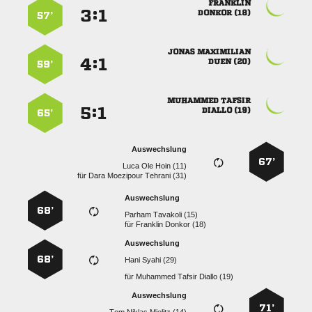

:


 
57’
 
:


 
59’
 
:


 
65’
Auswechslung
67’
   
für
   
Auswechslung
68’
  
für
  
Auswechslung
68’
  
für
   
Auswechslung
71’