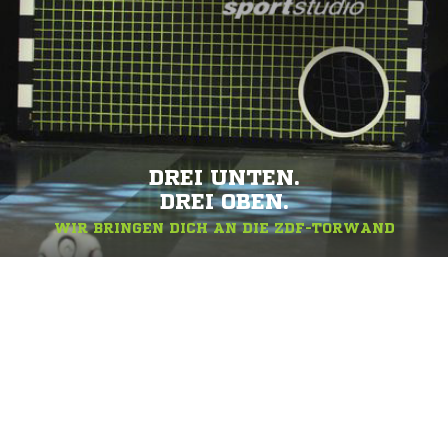
DREI UNTEN.
DREI OBEN.
WIR BRINGEN DICH AN DIE ZDF-TORWAND