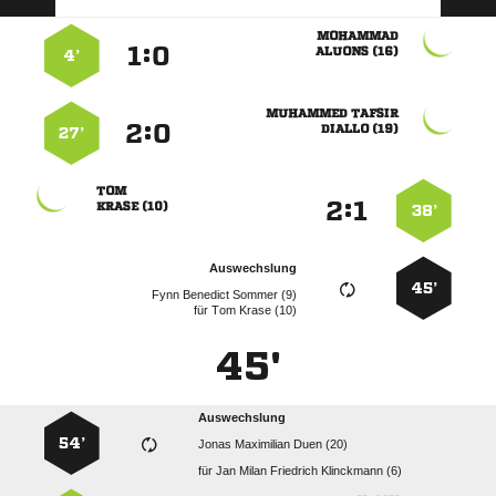

:


 
4’
 
:


 
27’

:


 
38’
Auswechslung
45’
   
für
  
45'
Auswechslung
54’
   
für
    