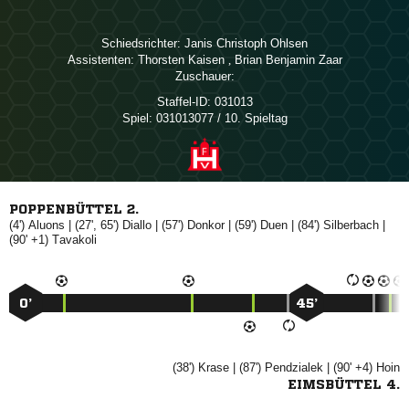
Schiedsrichter:
  
Assistenten:
 
,   
Zuschauer:
Staffel-ID:
031013
Spiel:
031013077 / 10. Spieltag
POPPENBÜTTEL 2.
(4')

| (27', 65')

| (57')

| (59')

| (84')

|
(90' +1)

0’
45’
(38')

| (87')

| (90' +4)

EIMSBÜTTEL 4.