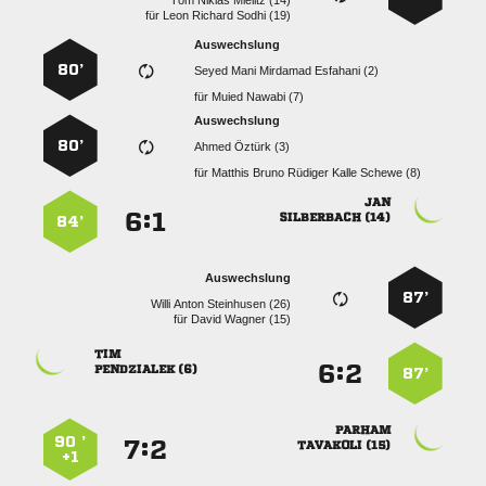
   
für
   
Auswechslung
80’
    
für
  
Auswechslung
80’
  
für
     

:


 
84’
Auswechslung
87’
   
für
  

:


 
87’

90 ’
:


 
+1