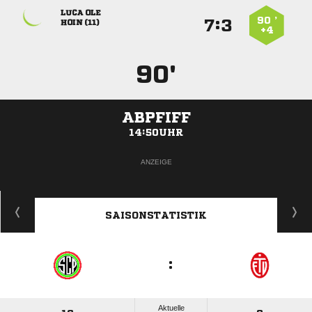
 
90 ’
:


 
+4
90'
ABPFIFF
14:50UHR
ANZEIGE
SAISONSTATISTIK
:
Aktuelle