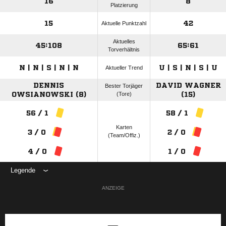
16
8
Platzierung
15
42
Aktuelle Punktzahl
Aktuelles
45:108
65:61
Torverhältnis
N | N | S | N | N
U | S | N | S | U
Aktueller Trend
DENNIS
DAVID WAGNER
Bester Torjäger
OWSIANOWSKI (8)
(Tore)
(15)
56 / 1
58 / 1
Karten
3 / 0
2 / 0
(Team/Offiz.)
4 / 0
1 / 0
Legende
ANZEIGE