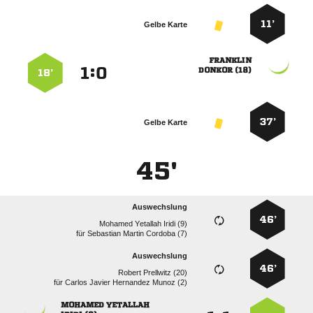
11’
Gelbe Karte

:


 
18’
37’
Gelbe Karte
45'
Auswechslung
46’
   
für
   
Auswechslung
46’
  
für
    
 