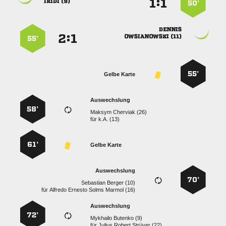
:


 
50’

:


 
55’
55’
Gelbe Karte
Auswechslung
58’
  
für
k.A. (13)
61’
Gelbe Karte
Auswechslung
70’
  
für
    
Auswechslung
72’
  
für
   