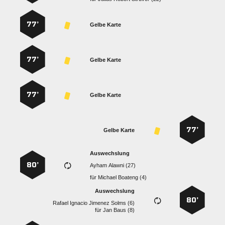
77’
Gelbe Karte
77’
Gelbe Karte
77’
Gelbe Karte
77’
Gelbe Karte
Auswechslung
80’
  
für
  
Auswechslung
80’
    
für
  