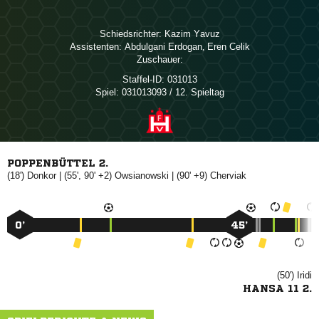
Schiedsrichter:
 
Assistenten:
 
,  
Zuschauer:
Staffel-ID:
031013
Spiel:
031013093 / 12. Spieltag
POPPENBÜTTEL 2.
(18')

| (55', 90' +2)

| (90' +9)

0’
45’
(50')

HANSA 11 2.