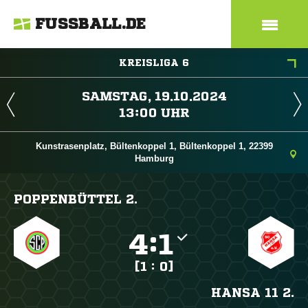
FUSSBALL.DE
KREISLIGA 6
 
 
Kunstrasenplatz, Bültenkoppel 1, Bültenkoppel 1, 22399
Hamburg
POPPENBÜTTEL 2.

:

[1 : 0]
HANSA 11 2.