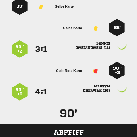
83’
Gelbe Karte
85’
Gelbe Karte

90 ’
:


 
+2
90 ’
Gelb-Rote Karte
+3

90 ’
:


 
+9
90'
ABPFIFF