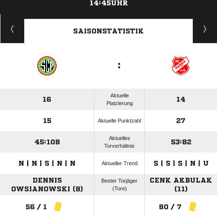
14:45UHR
ANZEIGE
SAISONSTATISTIK
:
Aktuelle
16
14
Platzierung
15
27
Aktuelle Punktzahl
Aktuelles
45:108
53:82
Torverhältnis
N | N | S | N | N
S | S | S | N | U
Aktueller Trend
DENNIS
CENK AKBULAK
Bester Torjäger
OWSIANOWSKI (8)
(Tore)
(11)
56 / 1
80 / 7