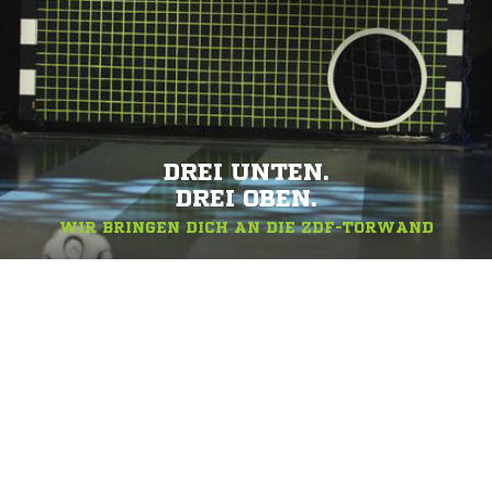
DREI UNTEN.
DREI OBEN.
WIR BRINGEN DICH AN DIE ZDF-TORWAND