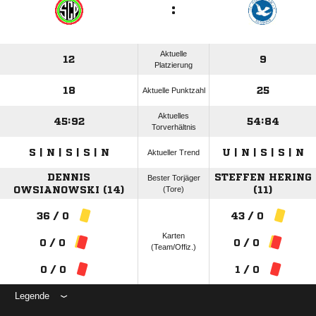
:
Aktuelle
12
9
Platzierung
18
25
Aktuelle Punktzahl
Aktuelles
45:92
54:84
Torverhältnis
S | N | S | S | N
U | N | S | S | N
Aktueller Trend
DENNIS
STEFFEN HERING
Bester Torjäger
OWSIANOWSKI (14)
(Tore)
(11)
36 / 0
43 / 0
Karten
0 / 0
0 / 0
(Team/Offiz.)
0 / 0
1 / 0
Legende