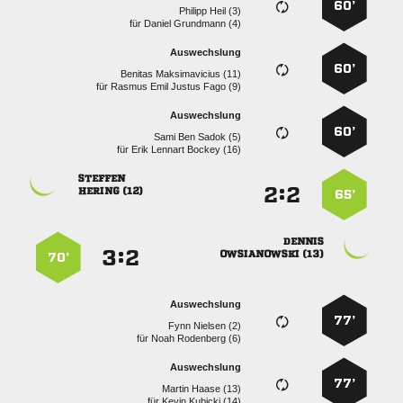
60’
  
für
  
Auswechslung
60’
  
für
    
Auswechslung
60’
   
für
   

:


 
65’

:


 
70’
Auswechslung
77’
  
für
  
Auswechslung
77’
  
für
  