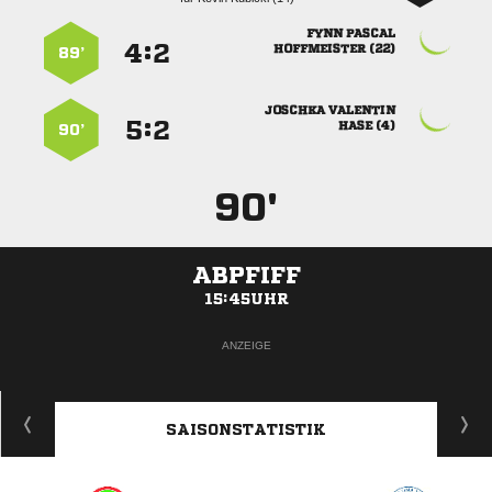
 
:


 
89’
 
:


 
90’
90'
ABPFIFF
15:45UHR
ANZEIGE
SAISONSTATISTIK