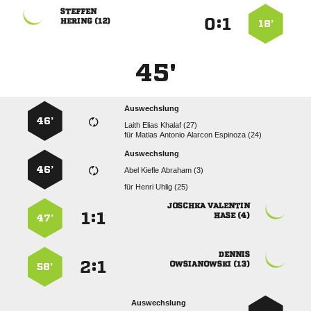

:


 
18’
45'
Auswechslung
46’
   
für
    
Auswechslung
46’
   
für
  
 
:


 
47’

:


 
58’
Auswechslung