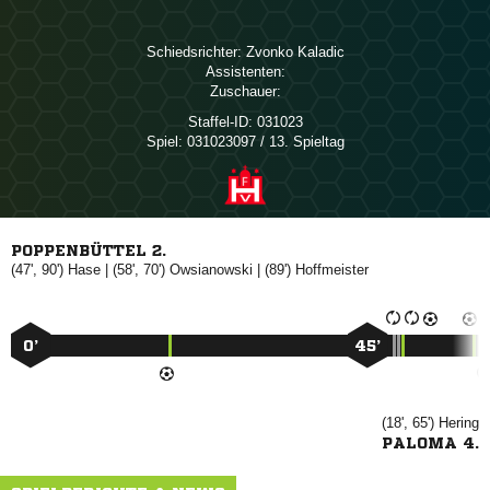
Schiedsrichter:
 
Assistenten:
Zuschauer:
Staffel-ID:
031023
Spiel:
031023097 / 13. Spieltag
POPPENBÜTTEL 2.
(47', 90')

| (58', 70')

| (89')

0’
45’
(18', 65')

PALOMA 4.