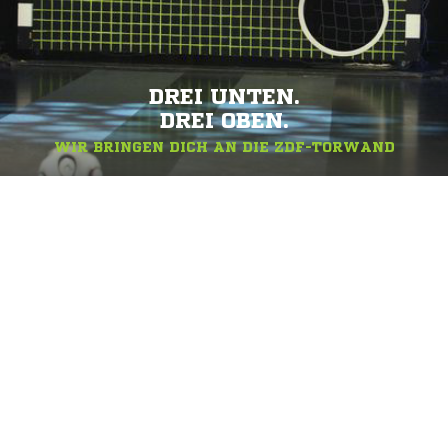
DREI UNTEN.
DREI OBEN.
WIR BRINGEN DICH AN DIE ZDF-TORWAND