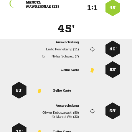

:


 
45’
45'
Auswechslung
46’
  
für
  
53’
Gelbe Karte
63’
Gelbe Karte
Auswechslung
68’
  
für
  
70’
Gelbe Karte