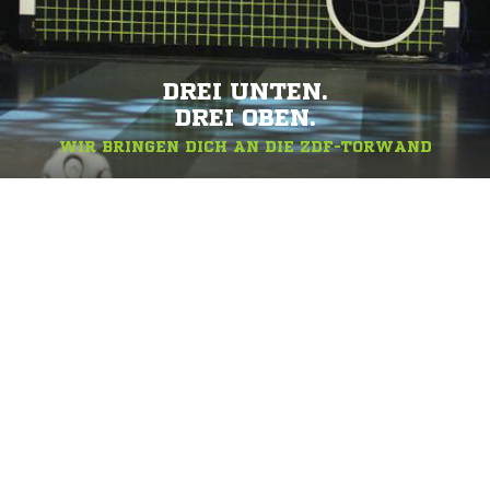
DREI UNTEN.
DREI OBEN.
WIR BRINGEN DICH AN DIE ZDF-TORWAND