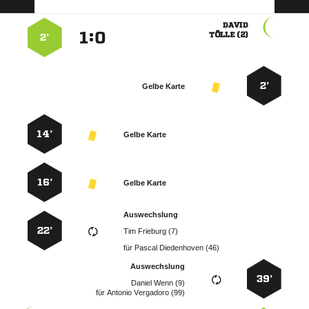

:


 
2’
2’
Gelbe Karte
14’
Gelbe Karte
16’
Gelbe Karte
Auswechslung
22’
  
für
  
Auswechslung
39’
  
für
  