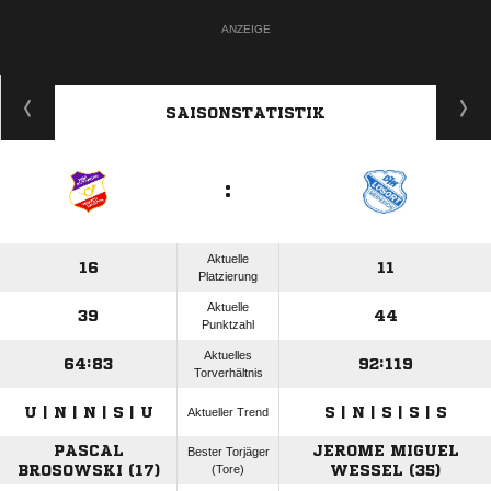
ANZEIGE
SAISONSTATISTIK
:
Aktuelle
16
11
Platzierung
Aktuelle
39
44
Punktzahl
Aktuelles
64:83
92:119
Torverhältnis
U | N | N | S | U
S | N | S | S | S
Aktueller Trend
PASCAL
JEROME MIGUEL
Bester Torjäger
BROSOWSKI (17)
(Tore)
WESSEL (35)