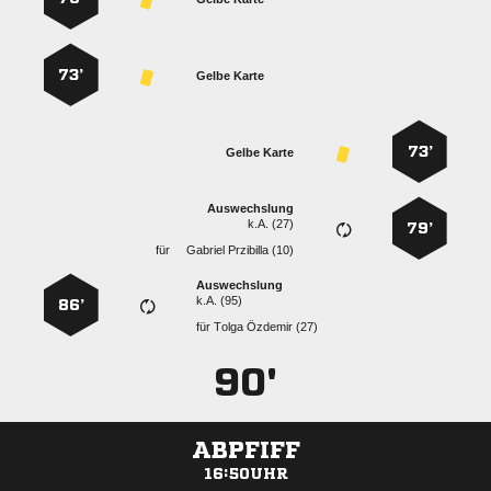
73’
Gelbe Karte
73’
Gelbe Karte
Auswechslung
k.A. (27)
79’
für
  
Auswechslung
k.A. (95)
86’
für
  
90'
ABPFIFF
16:50UHR