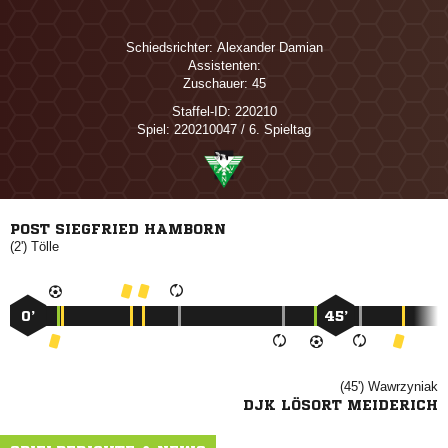
Schiedsrichter:
 
Assistenten:
Zuschauer:
45
Staffel-ID:
220210
Spiel:
220210047 / 6. Spieltag
POST SIEGFRIED HAMBORN
(2')

0’
45’
(45')

DJK LÖSORT MEIDERICH