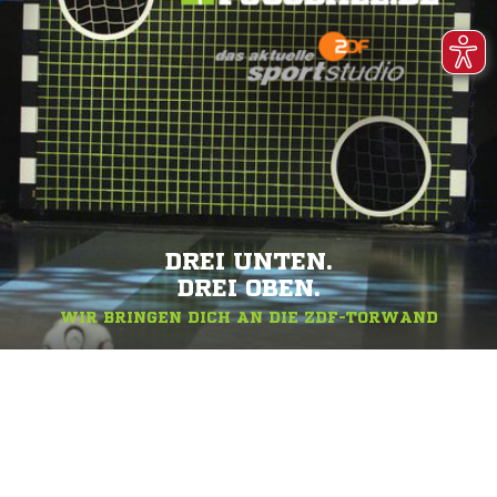
DREI UNTEN.
DREI OBEN.
WIR BRINGEN DICH AN DIE ZDF-TORWAND