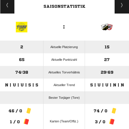
SAISONSTATISTIK
:
2
15
Aktuelle Platzierung
65
27
Aktuelle Punktzahl
74:38
29:69
Aktuelles Torverhältnis
N | U | U | S | S
S | U | U | N | N
Aktueller Trend
Bester Torjäger (Tore)
46 / 0
74 / 0
Karten (Team/Offiz.)
1 / 0
3 / 0