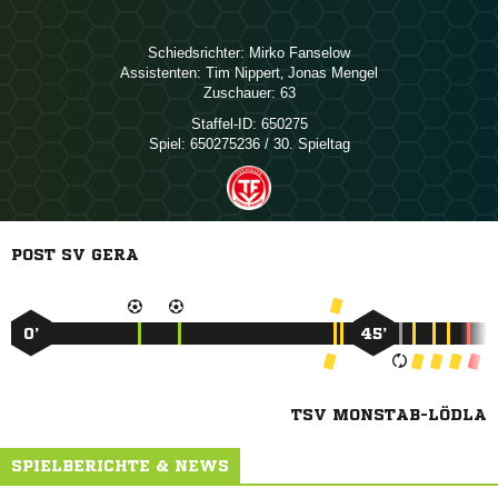
Schiedsrichter:
 
Assistenten:
 
,  
Zuschauer:
63
Staffel-ID:
650275
Spiel:
650275236 / 30. Spieltag
POST SV GERA
0’
45’
TSV MONSTAB-LÖDLA
SPIELBERICHTE & NEWS