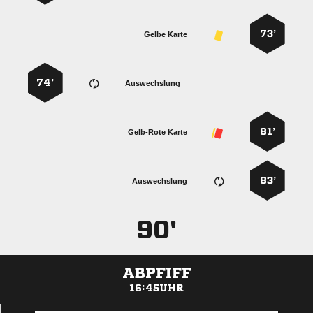
73’
Gelbe Karte
74’
Auswechslung
81’
Gelb-Rote Karte
83’
Auswechslung
90'
ABPFIFF
16:45UHR
ANZEIGE