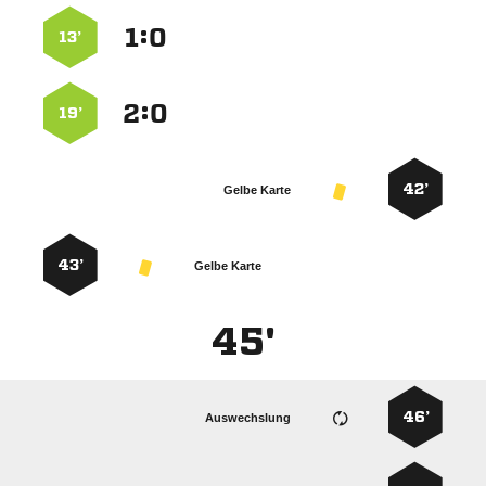
:


13’
:


19’
42’
Gelbe Karte
43’
Gelbe Karte
45'
46’
Auswechslung