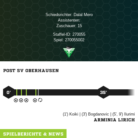
Schiedsrichter:
 
Assistenten:
Zuschauer:
15
Staffel-ID:
270055
Spiel:
270055002
POST SV OBERHAUSEN
0’
35’
(1')

| (3')

| (5', 9')

ARMINIA LIRICH
SPIELBERICHTE & NEWS