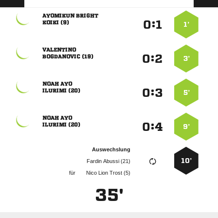
 
:


 
1’

:


 
3’
 
:


 
5’
 
:


 
9’
Auswechslung
10’
  
für
   
35'