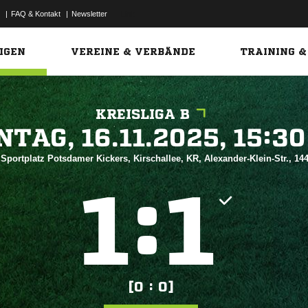
|
FAQ & Kontakt
|
Newsletter
Link
IGEN
VEREINE & VERBÄNDE
TRAINING &
KREISLIGA B
 


 Sportplatz Potsdamer Kickers, Kirschallee, KR, Alexander-Klein-Str., 
:


[0 : 0]