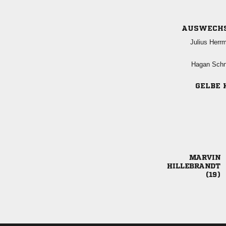
AUSWECH
 
 
GELBE 


