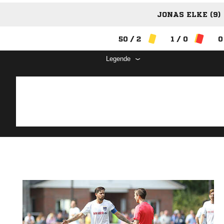
JONAS ELKE (9)
50 / 2
1 / 0
0
Legende