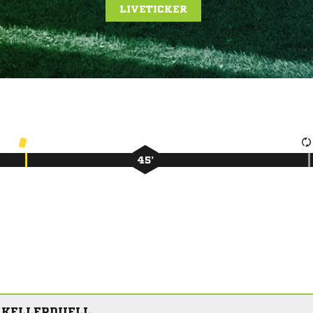
LIVETICKER
45’
M KELLERDUELL