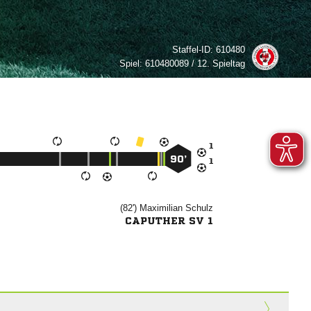
Staffel-ID:
610480
Spiel:
610480089 / 12. Spieltag

90’

(82')


CAPUTHER SV 1