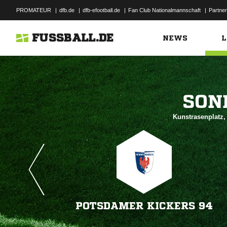
PROMATEUR
|
dfb.de
|
dfb-efootball.de
|
Fan Club Nationalmannschaft
|
Partner
FUSSBALL.DE
NEWS
L

Kunstrasenplatz,
POTSDAMER KICKERS 94