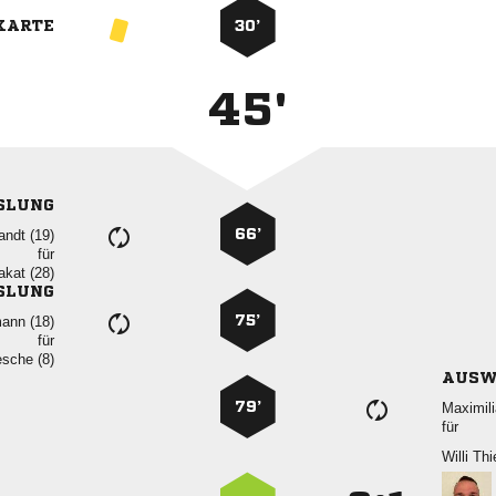
KARTE
30’
45'
SLUNG
66’
 
für
 
SLUNG
75’
 
für
 
AUSW
79’

für
 