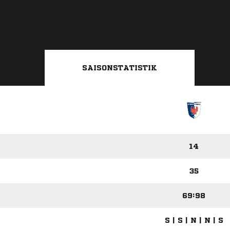
SAISONSTATISTIK
14
35
69:98
S | S | N | N | S