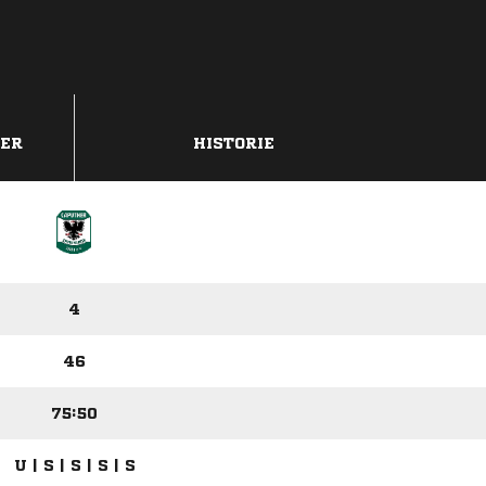
DER
HISTORIE
4
46
75:50
U | S | S | S | S