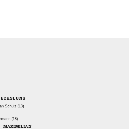
ECHSLUNG
  
 
