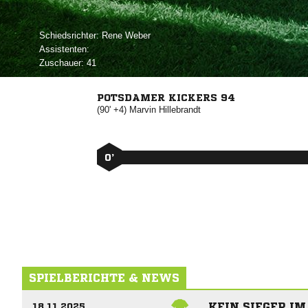
Schiedsrichter:
 
Assistenten:
Zuschauer:
41
POTSDAMER KICKERS 94
(90' +4)


0’
SPIELBERICHTE & NEWS
KEIN SIEGER I
18.11.2025