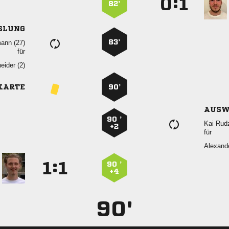
:


82’
SLUNG
83’
 
für
 
KARTE
90’
AUSW
90 ’
 
+2
für

:


90 ’
+4
90'