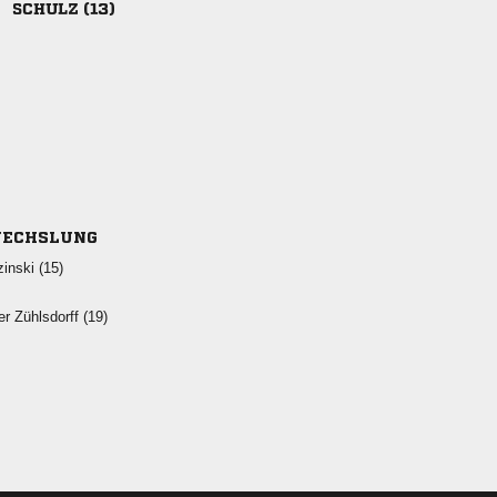
 
ECHSLUNG
 
  