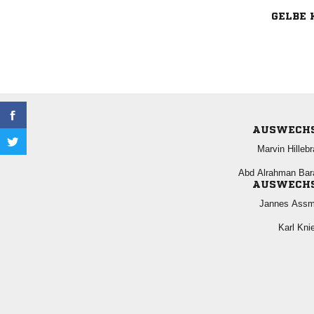
GELBE 
AUSWECH
 
  
AUSWECH
 
 