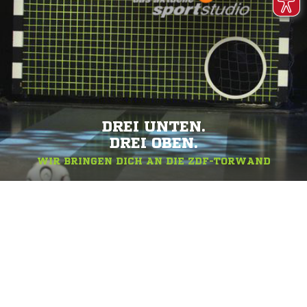
DREI UNTEN.
DREI OBEN.
WIR BRINGEN DICH AN DIE ZDF-TORWAND