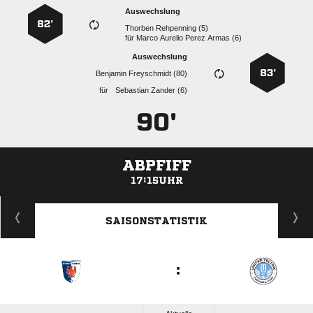
Auswechslung
82’
  
für
    
Auswechslung
83’
  
für
  
90'
ABPFIFF
17:15UHR
ANZEIGE
SAISONSTATISTIK
: