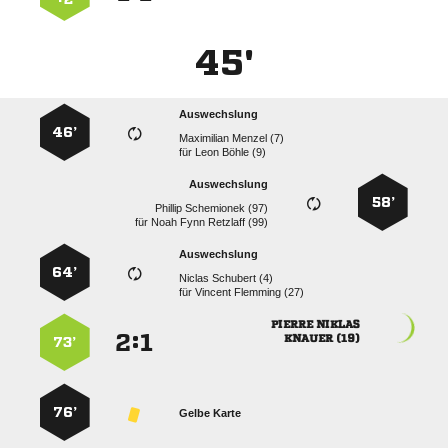
45'
Auswechslung
46’
  
für
  
Auswechslung
58’
  
für
   
Auswechslung
64’
  
für
  
 
:


 
73’
76’
Gelbe Karte