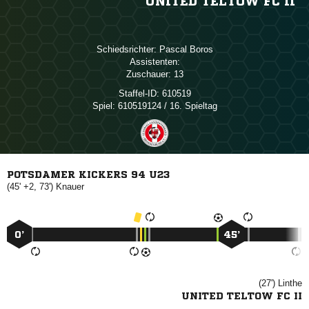
UNITED TELTOW FC II
Schiedsrichter:
 
Assistenten:
Zuschauer:
13
Staffel-ID:
610519
Spiel:
610519124 / 16. Spieltag
POTSDAMER KICKERS 94 U23
(45' +2, 73')

0’
45’
(27')

UNITED TELTOW FC II