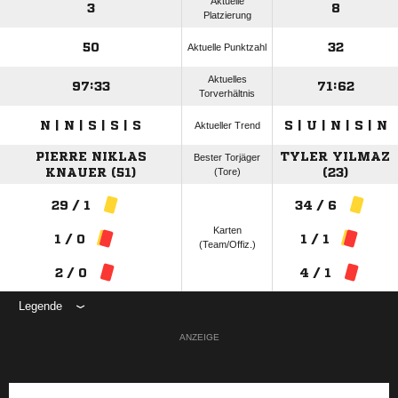
Aktuelle
3
8
Platzierung
50
32
Aktuelle Punktzahl
Aktuelles
97:33
71:62
Torverhältnis
N | N | S | S | S
S | U | N | S | N
Aktueller Trend
PIERRE NIKLAS
TYLER YILMAZ
Bester Torjäger
KNAUER (51)
(Tore)
(23)
29 / 1
34 / 6
Karten
1 / 0
1 / 1
(Team/Offiz.)
2 / 0
4 / 1
Legende
ANZEIGE