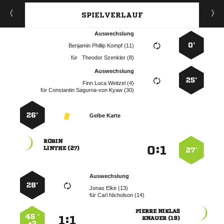
SPIELVERLAUF
Auswechslung
0’
   
für
  
Auswechslung
25’
   
für
   
26’
Gelbe Karte

:


 
27’
Auswechslung
28’
  
für
  
 
45 ’
:


 
+2