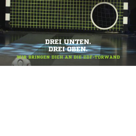
DREI UNTEN.
DREI OBEN.
WIR BRINGEN DICH AN DIE ZDF-TORWAND