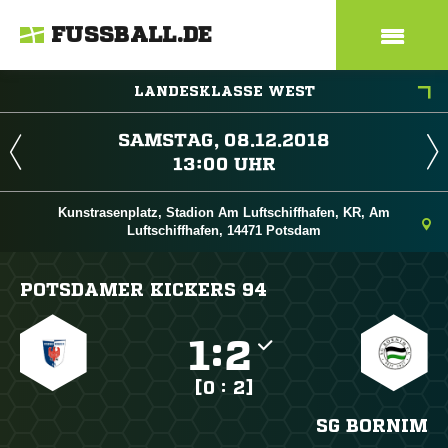
FUSSBALL.DE
LANDESKLASSE WEST
 
 
Kunstrasenplatz, Stadion Am Luftschiffhafen, KR, Am
Luftschiffhafen, 14471 Potsdam
POTSDAMER KICKERS 94

:

[0 : 2]
SG BORNIM