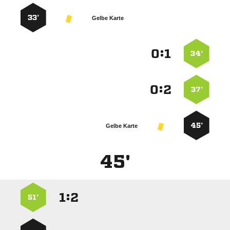
33’
Gelbe Karte
:


34’
:


37’
45’
Gelbe Karte
45'
:


51’