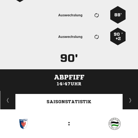
88’
Auswechslung
90 ’
Auswechslung
+2
90'
ABPFIFF
14:47UHR
ANZEIGE
SAISONSTATISTIK
: