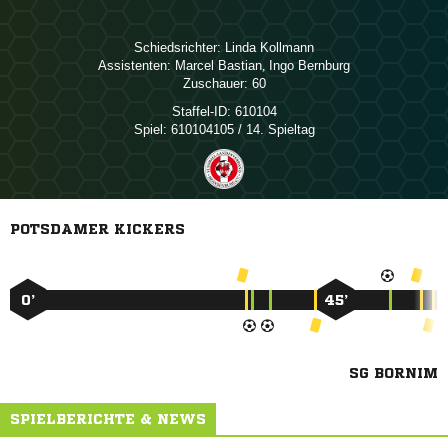
Schiedsrichter:
 
Assistenten:
 
,  
Zuschauer:
60
Staffel-ID:
610104
Spiel:
610104105 / 14. Spieltag
POTSDAMER KICKERS
0’
45’
SG BORNIM
SPIELBERICHTE & NEWS