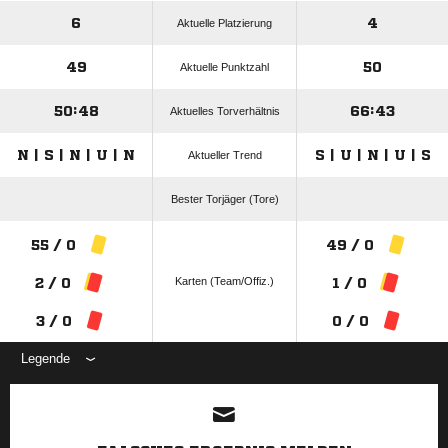
6
4
Aktuelle Platzierung
49
50
Aktuelle Punktzahl
50:48
66:43
Aktuelles Torverhältnis
N | S | N | U | N
S | U | N | U | S
Aktueller Trend
Bester Torjäger (Tore)
55 / 0
49 / 0
Karten (Team/Offiz.)
2 / 0
1 / 0
3 / 0
0 / 0
Legende
ANZEIGE