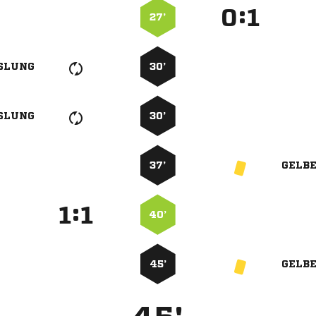
:


27’
SLUNG
30’
SLUNG
30’
37’
GELB
:


40’
45’
GELB