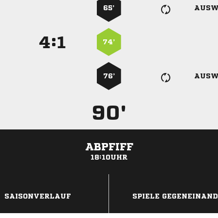
65’
AUSW
:


74’
76’
AUSW
90'
ABPFIFF
18:10UHR
ANZEIGE
SAISONVERLAUF
SPIELE GEGENEINAN