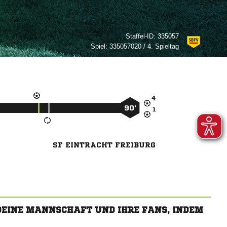
Staffel-ID:
335057
Spiel:
335057020 / 4. Spieltag

90’

SF EINTRACHT FREIBURG
 DEINE MANNSCHAFT UND IHRE FANS, INDEM