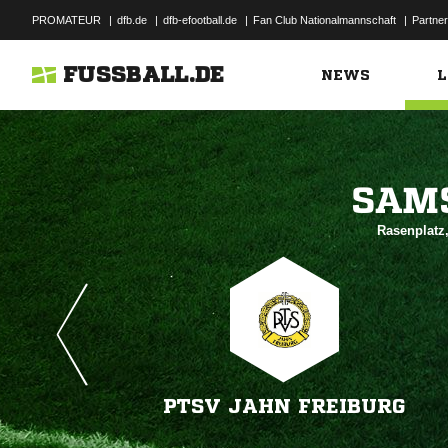
PROMATEUR
|
dfb.de
|
dfb-efootball.de
|
Fan Club Nationalmannschaft
|
Partner
FUSSBALL.DE
NEWS
L

Rasenplatz,
PTSV JAHN FREIBURG