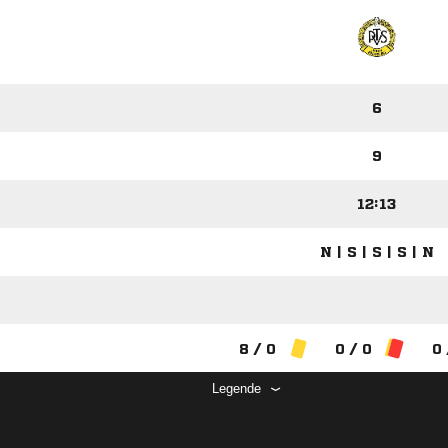
6
9
12:13
N | S | S | S | N
8 / 0
0 / 0
0 
Legende