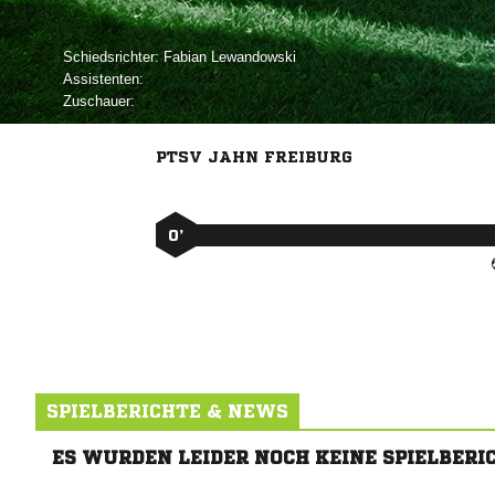
Schiedsrichter:
 
Assistenten:
Zuschauer:
PTSV JAHN FREIBURG
0’
SPIELBERICHTE & NEWS
ES WURDEN LEIDER NOCH KEINE SPIELBERI