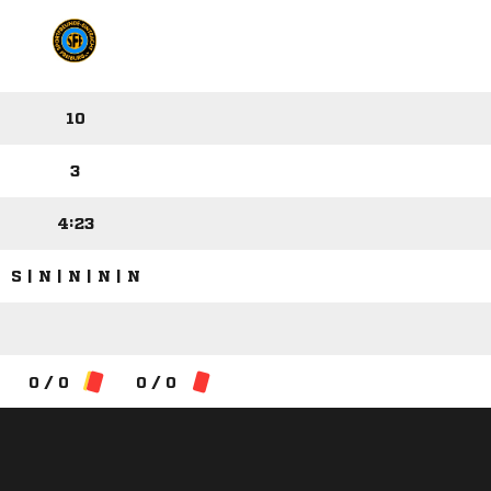
10
3
4:23
S | N | N | N | N
0 / 0
0 / 0