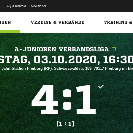
|
FAQ & Kontakt
|
Newsletter
Link
IGEN
VEREINE & VERBÄNDE
TRAINING &
A-JUNIOREN VERBANDSLIGA
 


 Jahn-Stadion Freiburg (RP), Schwarzwaldstr. 189, 79117 Freiburg im B
:


[1 : 1]