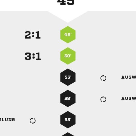
45'
:


46’
:


50’
55’
AUSW
58’
AUSW
SLUNG
65’