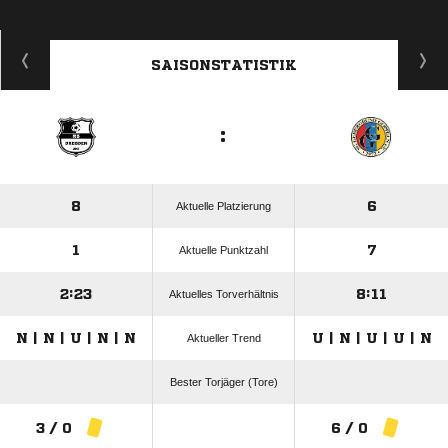
SAISONSTATISTIK
:
8
6
Aktuelle Platzierung
1
7
Aktuelle Punktzahl
2:23
8:11
Aktuelles Torverhältnis
N | N | U | N | N
U | N | U | U | N
Aktueller Trend
Bester Torjäger (Tore)
3 / 0
6 / 0