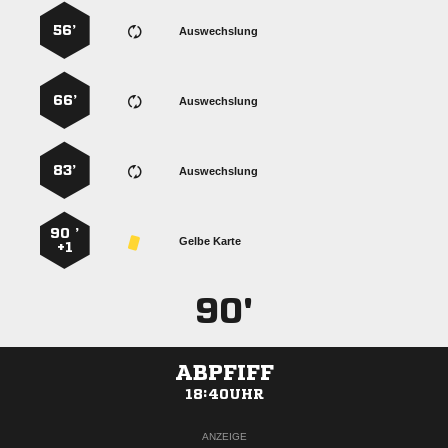
56’
Auswechslung
66’
Auswechslung
83’
Auswechslung
90 ’
Gelbe Karte
+1
90'
ABPFIFF
18:40UHR
ANZEIGE