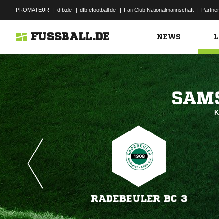
PROMATEUR
|
dfb.de
|
dfb-efootball.de
|
Fan Club Nationalmannschaft
|
Partner
FUSSBALL.DE
NEWS
L

K
RADEBEULER BC 3