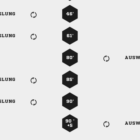
SLUNG
46’
SLUNG
61’
80’
AUSW
SLUNG
85’
SLUNG
90’
90 ’
AUSW
+5