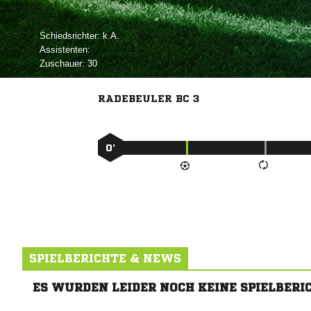
Schiedsrichter:

Assistenten:
Zuschauer:
30
RADEBEULER BC 3
0’
SPIELBERICHTE & NEWS
ES WURDEN LEIDER NOCH KEINE SPIELBERI