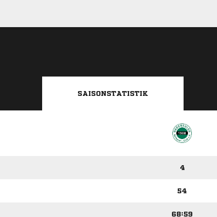
SAISONSTATISTIK
4
54
68:59