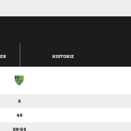
DER
HISTORIE
5
49
68:64