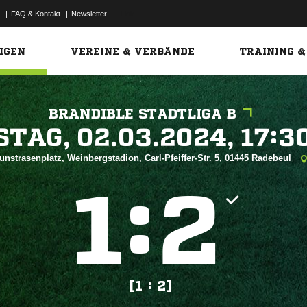
|
FAQ & Kontakt
|
Newsletter
Link
IGEN
VEREINE & VERBÄNDE
TRAINING &
BRANDIBLE STADTLIGA B
 


unstrasenplatz, Weinbergstadion, Carl-Pfeiffer-Str. 5, 01445 Radebeul
:


[1 : 2]