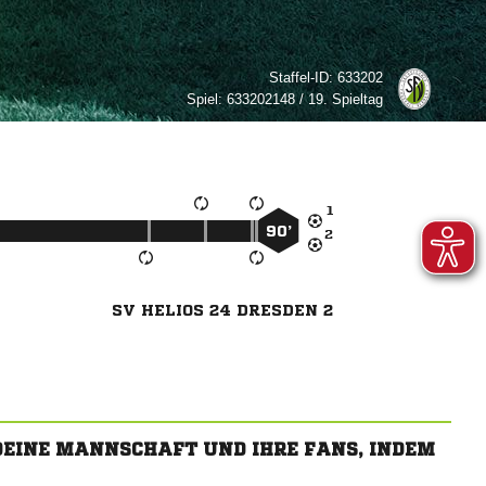
Staffel-ID:
633202
Spiel:
633202148 / 19. Spieltag

90’

SV HELIOS 24 DRESDEN 2
 DEINE MANNSCHAFT UND IHRE FANS, INDEM