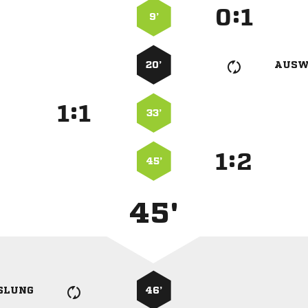
:


9’
20’
AUSW
:


33’
:


45’
45'
SLUNG
46’