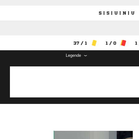
S | S | U | N | U
37 / 1
1 / 0
1
Legende