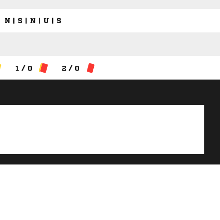
N | S | N | U | S
1 / 0
2 / 0