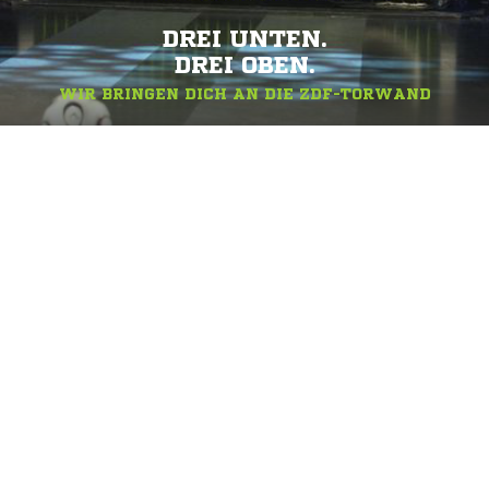
DREI UNTEN.
DREI OBEN.
WIR BRINGEN DICH AN DIE ZDF-TORWAND