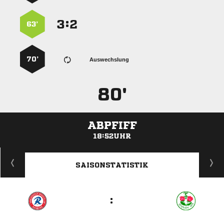
:


63’
70’
Auswechslung
80'
ABPFIFF
18:52UHR
ANZEIGE
SAISONSTATISTIK
: