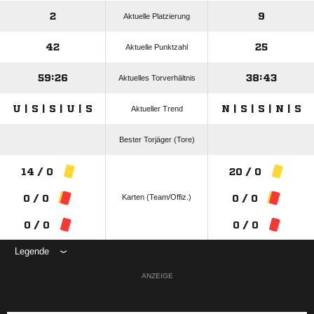
2
9
Aktuelle Platzierung
42
25
Aktuelle Punktzahl
59:26
38:43
Aktuelles Torverhältnis
U | S | S | U | S
N | S | S | N | S
Aktueller Trend
Bester Torjäger (Tore)
14 / 0
20 / 0
Karten (Team/Offiz.)
0 / 0
0 / 0
0 / 0
0 / 0
Legende
ANZEIGE