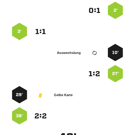
:


2’
:


3’
10’
Auswechslung
:


27’
29’
Gelbe Karte
:


38’