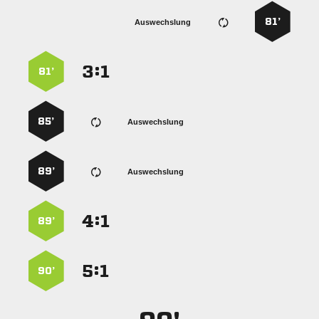
81’
Auswechslung
:


81’
85’
Auswechslung
89’
Auswechslung
:


89’
:


90’