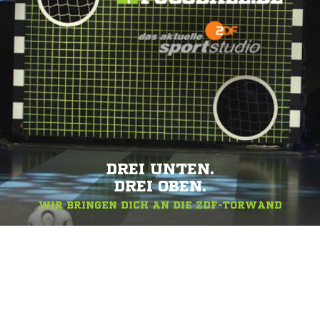
DREI UNTEN.
DREI OBEN.
WIR BRINGEN DICH AN DIE ZDF-TORWAND