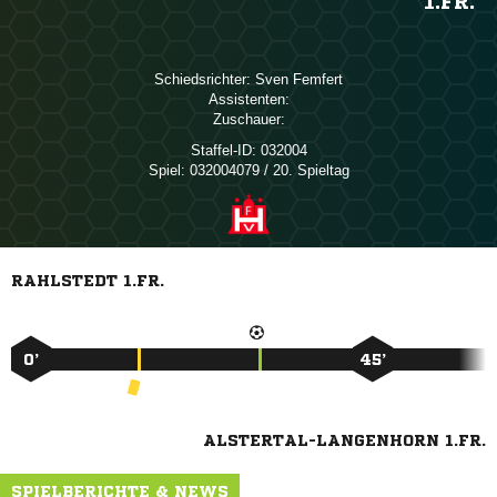
1.FR.
Schiedsrichter:
 
Assistenten:
Zuschauer:
Staffel-ID:
032004
Spiel:
032004079 / 20. Spieltag
RAHLSTEDT 1.FR.
0’
45’
ALSTERTAL-LANGENHORN 1.FR.
SPIELBERICHTE & NEWS