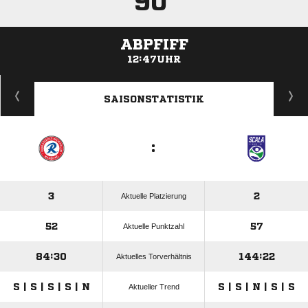
90'
ABPFIFF
12:47UHR
ANZEIGE
SAISONSTATISTIK
:
3
2
Aktuelle Platzierung
52
57
Aktuelle Punktzahl
84:30
144:22
Aktuelles Torverhältnis
S | S | S | S | N
S | S | N | S | S
Aktueller Trend