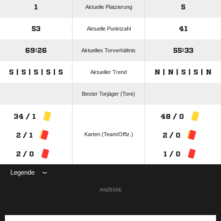
1
5
Aktuelle Platzierung
53
41
Aktuelle Punktzahl
69:26
55:33
Aktuelles Torverhältnis
S | S | S | S | S
N | N | S | S | N
Aktueller Trend
Bester Torjäger (Tore)
34 / 1
48 / 0
Karten (Team/Offiz.)
2 / 1
2 / 0
2 / 0
1 / 0
Legende
ANZEIGE