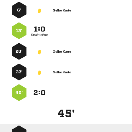
6’
Gelbe Karte
:


12’
Strafstoßtor
20’
Gelbe Karte
32’
Gelbe Karte
:


40’
45'