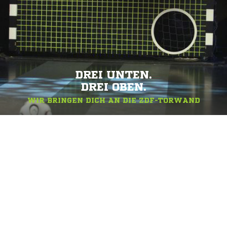
DREI UNTEN.
DREI OBEN.
WIR BRINGEN DICH AN DIE ZDF-TORWAND