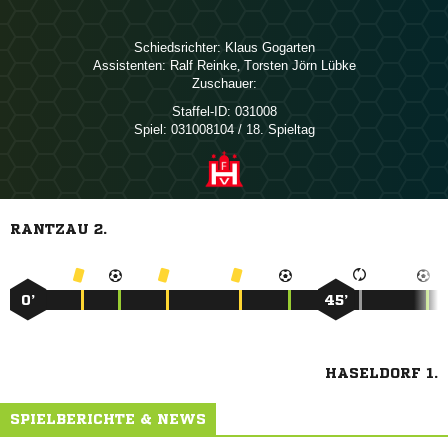
Schiedsrichter:
 
Assistenten:
 
,   
Zuschauer:
Staffel-ID:
031008
Spiel:
031008104 / 18. Spieltag
RANTZAU 2.
0’
45’
HASELDORF 1.
SPIELBERICHTE & NEWS