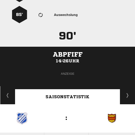
85’
Auswechslung
90'
ABPFIFF
14:26UHR
ANZEIGE
SAISONSTATISTIK
: