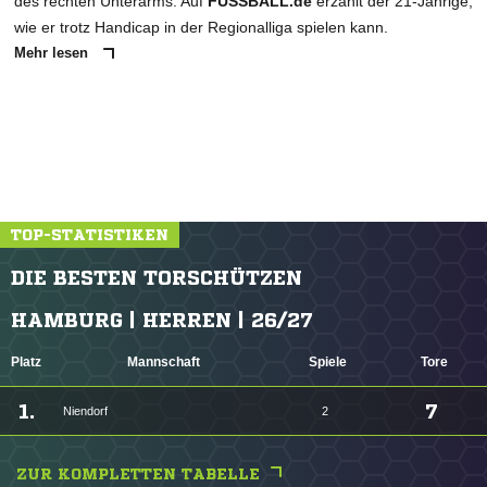
des rechten Unterarms. Auf
FUSSBALL.de
erzählt der 21-Jährige,
wie er trotz Handicap in der Regionalliga spielen kann.
Mehr lesen
TOP-STATISTIKEN
DIE BESTEN TORSCHÜTZEN
HAMBURG | HERREN | 26/27
Platz
Mannschaft
Spiele
Tore
1.
7
Niendorf
2
ZUR KOMPLETTEN TABELLE